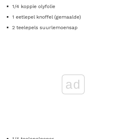
1/4 koppie olyfolie
1 eetlepel knoffel (gemaalde)
2 teelepels suurlemoensap
ad
1/4 teelepelpeper