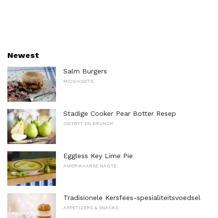
Newest
Salm Burgers
MIDDAGETE
Stadige Cooker Pear Botter Resep
ONTBYT EN BRUNCH
Eggless Key Lime Pie
AMERIKAANSE NAGTE
Tradisionele Kersfees-spesialiteitsvoedsel
APPETIZERS & SNACKS