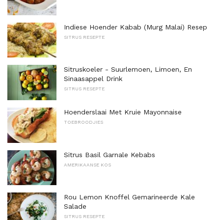
Indiese Hoender Kabab (Murg Malai) Resep
SITRUS RESEPTE
Sitruskoeler - Suurlemoen, Limoen, En
Sinaasappel Drink
SITRUS RESEPTE
Hoenderslaai Met Kruie Mayonnaise
TOEBROODJIES
Sitrus Basil Garnale Kebabs
AMERIKAANSE KOS
Rou Lemon Knoffel Gemarineerde Kale
Salade
SITRUS RESEPTE