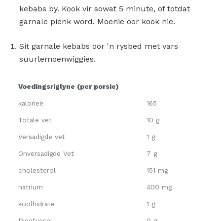
kebabs by. Kook vir sowat 5 minute, of totdat
garnale pienk word. Moenie oor kook nie.
Sit garnale kebabs oor 'n rysbed met vars
suurlemoenwiggies.
Voedingsriglyne (per porsie)
kalorieë
165
Totale vet
10 g
Versadigde vet
1 g
Onversadigde Vet
7 g
cholesterol
151 mg
natrium
400 mg
koolhidrate
1 g
Dieetvesel
0 g