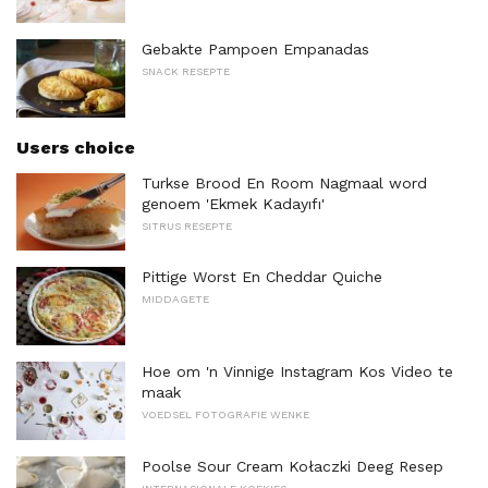
Gebakte Pampoen Empanadas
SNACK RESEPTE
Users choice
Turkse Brood En Room Nagmaal word
genoem 'Ekmek Kadayıfı'
SITRUS RESEPTE
Pittige Worst En Cheddar Quiche
MIDDAGETE
Hoe om 'n Vinnige Instagram Kos Video te
maak
VOEDSEL FOTOGRAFIE WENKE
Poolse Sour Cream Kołaczki Deeg Resep