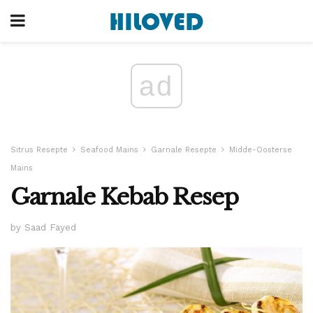
ad
Sitrus Resepte
Seafood Mains
Garnale Resepte
Midde-Oosterse
Mains
Garnale Kebab Resep
by Saad Fayed