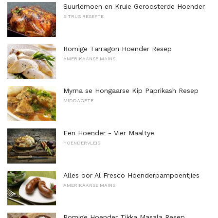
Suurlemoen en Kruie Geroosterde Hoender
SITRUS RESEPTE
Romige Tarragon Hoender Resep
AMERIKAANSE MAINS
Myrna se Hongaarse Kip Paprikash Resep
MIDDAGETE
Een Hoender - Vier Maaltye
HOENDERVLEIS
Alles oor Al Fresco Hoenderpampoentjies
AMERIKAANSE MAINS
Romige Hoender Tikka Masala Resep