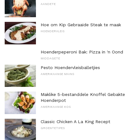
AANDETE
Hoe om Kip Gebraaide Steak te maak
HOENDERVLEIS
Hoenderpeperoni Bak: Pizza in 'n Oond
MIDDAGETE
Pesto Hoendervleisballetjies
AMERIKAANSE MAINS
Maklike 5-bestanddele Knoffel Gebakte
Hoenderpot
AMERIKAANSE KOS
Classic Chicken A La King Recept
GROENTETIPES