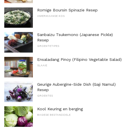
Romige Boursin Spinazie Resep
AMERIKAANSE KOS
Sanbaizu Tsukemono (Japanese Pickle)
Resep
GROENTETIPES
Ensaladang Pinoy (Filipino Vegetable Salad)
SLAAIE
Geurige Aubergine-Side Dish (Gaji Namul)
Resep
GROENTES
Kool Keuring en berging
BASIESE BESTANDDELE