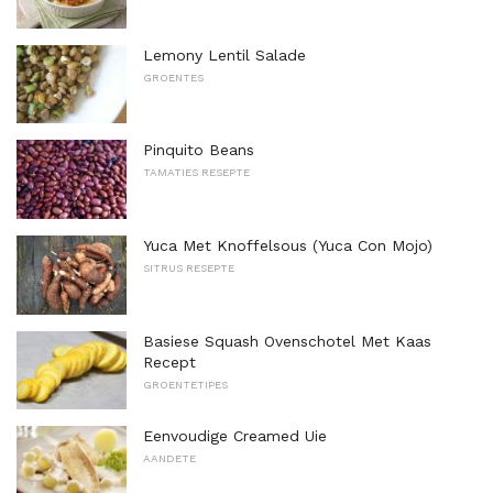
Lemony Lentil Salade
GROENTES
Pinquito Beans
TAMATIES RESEPTE
Yuca Met Knoffelsous (Yuca Con Mojo)
SITRUS RESEPTE
Basiese Squash Ovenschotel Met Kaas
Recept
GROENTETIPES
Eenvoudige Creamed Uie
AANDETE