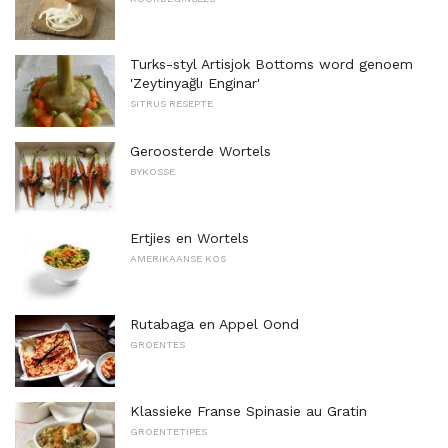
Turks-styl Artisjok Bottoms word genoem
'Zeytinyağlı Enginar'
SITRUS RESEPTE
Geroosterde Wortels
BYKOSSE
Ertjies en Wortels
AMERIKAANSE KOS
Rutabaga en Appel Oond
GROENTES
Klassieke Franse Spinasie au Gratin
GROENTETIPES