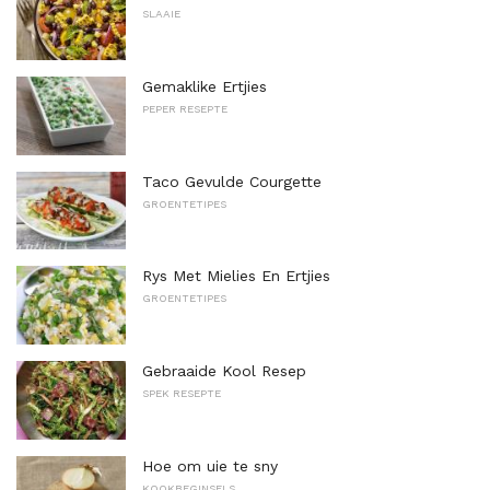
SLAAIE
Gemaklike Ertjies
PEPER RESEPTE
Taco Gevulde Courgette
GROENTETIPES
Rys Met Mielies En Ertjies
GROENTETIPES
Gebraaide Kool Resep
SPEK RESEPTE
Hoe om uie te sny
KOOKBEGINSELS