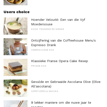
Users choice
Hoender Velouté: Een van die Vyf
Moedersouse
KOOK TEGNIEKE EN WENKE
Ontcijfering van die Coffeehouse Menu's
Espresso Drank
AMERIKAANSE KOS
Klassieke Franse Opera Cake Resep
FRANSE KOS
Gevulde en Gebraaide Ascolana Olive (Olive
All'ascolana)
APPETIZERS & SNACKS
9 lekker maniere om die nuwe jaar te
rooster