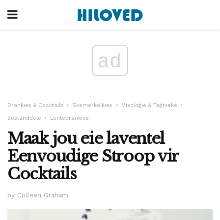
ad
Drankies & Cocktails
Skemerkelkies
Mixologie & Tegnieke
Bestanddele
Lentedrankies
Maak jou eie laventel
Eenvoudige Stroop vir
Cocktails
by Colleen Graham