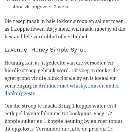
stoor vir ongeveer 2 weke.
Die resep maak 'n baie lekker siroop en sal net meer
as 1 koppie lewer. As jy meer wil maak, moet jy al die
bestanddele verdubbel of verdubbel.
Lavender Honey Simple Syrup
Heuning kan as 'n gedeelte van die versoeter vir
hierdie stroop gebruik word. Dit voeg 'n donkerder
agtergrond vir die blink florale by en is ideaal vir
vermenging in
drankies met whisky, rum en ander
donkergeeste
.
Om die stroop te maak,
Bring 1 koppie water en 1
eetlepel laventelblomme tot kookpunt. Voeg 1/2
koppie suiker en 1 koppie heuning by en roer totdat
dit opgelos is. Verminder die hitte en prut vir 15