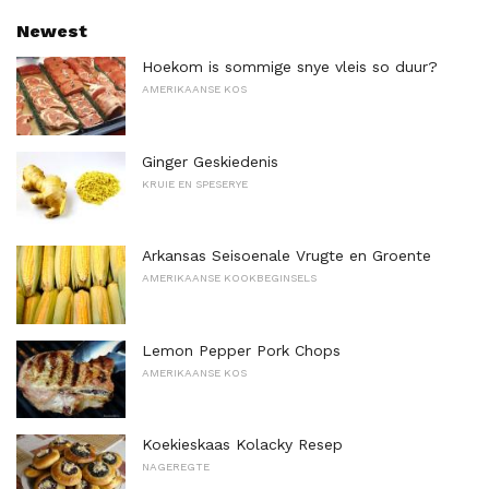
Newest
Hoekom is sommige snye vleis so duur?
AMERIKAANSE KOS
Ginger Geskiedenis
KRUIE EN SPESERYE
Arkansas Seisoenale Vrugte en Groente
AMERIKAANSE KOOKBEGINSELS
Lemon Pepper Pork Chops
AMERIKAANSE KOS
Koekieskaas Kolacky Resep
NAGEREGTE