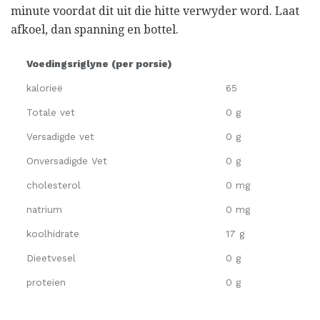
minute voordat dit uit die hitte verwyder word. Laat
afkoel, dan spanning en bottel.
Voedingsriglyne (per porsie)
kalorieë
65
Totale vet
0 g
Versadigde vet
0 g
Onversadigde Vet
0 g
cholesterol
0 mg
natrium
0 mg
koolhidrate
17 g
Dieetvesel
0 g
proteïen
0 g