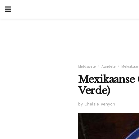
Middagete
Aandete
Meksikaan
Mexikaanse 
Verde)
by Chelsie Kenyon