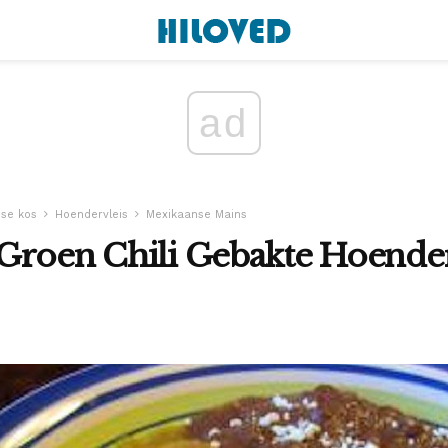
ad
se kos
Hoendervleis
Mexikaanse Mains
Groen Chili Gebakte Hoender