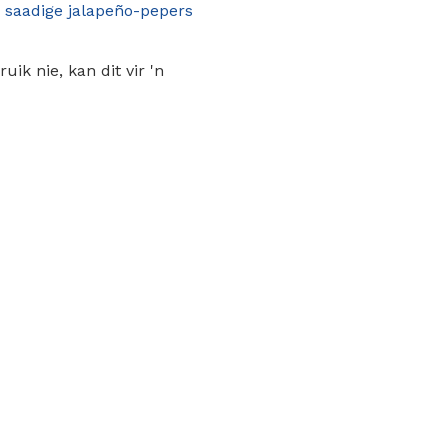
2
saadige jalapeño-pepers
uik nie, kan dit vir 'n