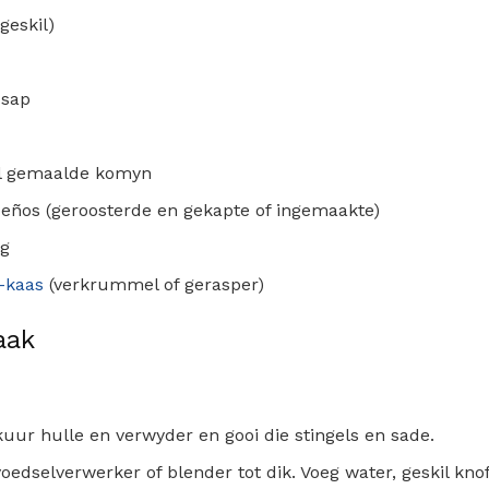
geskil)
 sap
el gemaalde komyn
apeños (geroosterde en gekapte of ingemaakte)
 g
o-kaas
(verkrummel of gerasper)
aak
kuur hulle en verwyder en gooi die stingels en sade.
 voedselverwerker of blender tot dik. Voeg water, geskil knof