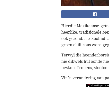
Hierdie Mexikaanse-geïn
heerlike, tradisionele Mex
ook gesond: lae-koolhidra
groen chili-sous word ge
Terwyl die hoenderborsie
nie dikwels hul oonde ni
beskou. Trouens, stoofoo
Vir 'n verandering van pa