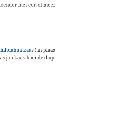
e hoender met een of meer
Chihuahua kaas
) in plaas
as jou kaas-hoenderhap