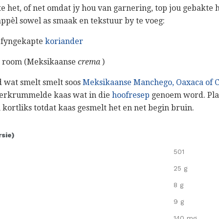
ste het, of net omdat jy hou van garnering, top jou gebakt
ppèl sowel as smaak en tekstuur by te voeg:
n fyngekapte
koriander
e room (Meksikaanse
crema
)
d wat smelt smelt soos
Meksikaanse Manchego, Oaxaca of 
verkrummelde kaas wat in die
hoofresep
genoem word. Pla
kortliks totdat kaas gesmelt het en net begin bruin.
rsie)
501
25 g
8 g
9 g
140 mg