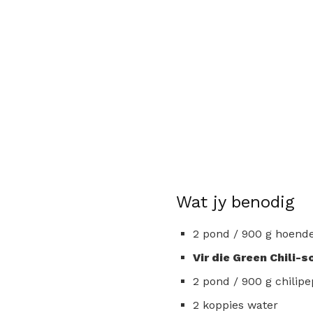
Wat jy benodig
2 pond / 900 g hoender
Vir die Green Chili-s
2 pond / 900 g chilip
2 koppies water