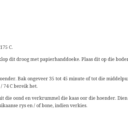
 175 C.
klop dit droog met papierhanddoeke. Plaas dit op die bode
hoender. Bak ongeveer 35 tot 45 minute of tot die middelpu
/ 74 C bereik het.
uit die oond en verkrummel die kaas oor die hoender. Die
ikaanse rys en / of bone, indien verkies.