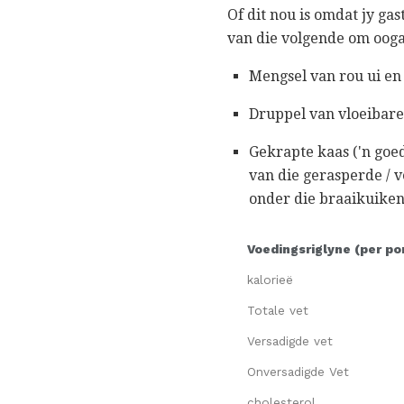
Of dit nou is omdat jy ga
van die volgende om ooga
Mengsel van rou ui e
Druppel van vloeibar
Gekrapte kaas ('n goe
van die gerasperde / 
onder die braaikuiken 
Voedingsriglyne (per po
kalorieë
Totale vet
Versadigde vet
Onversadigde Vet
cholesterol