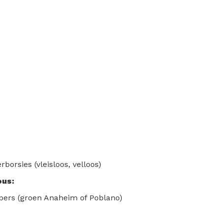
borsies (vleisloos, velloos)
ous:
epers (groen Anaheim of Poblano)