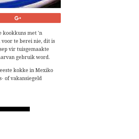
e kookkuns met 'n
oor te berei nie, dit is
esep vir tuisgemaakte
daarvan gebruik word.
meeste kokke in Mexiko
s- of vakansiegeld