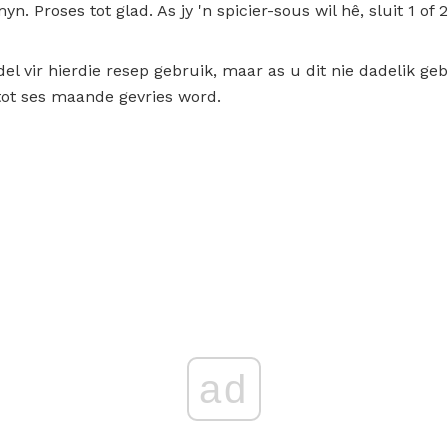
n. Proses tot glad. As jy 'n spicier-sous wil hê, sluit 1 of 
el vir hierdie resep gebruik, maar as u dit nie dadelik gebr
 tot ses maande gevries word.
ad