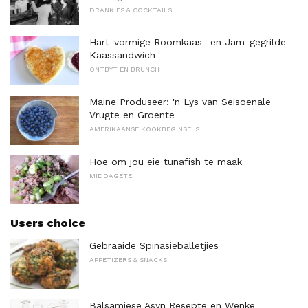
DRANKIES & COCKTAILS
Hart-vormige Roomkaas- en Jam-gegrilde
Kaassandwich
ONTBYT EN BRUNCH
Maine Produseer: 'n Lys van Seisoenale
Vrugte en Groente
AMERIKAANSE KOOKBEGINSELS
Hoe om jou eie tunafish te maak
MIDDAGETE
Users choice
Gebraaide Spinasieballetjies
APPETIZERS & SNACKS
Balsamiese Asyn Resepte en Wenke