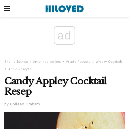
ad
Skemerkelkies
Amerikaanse kos
Vrugte Resepte
Whisky Cocktails
Apple Resepte
Candy Appley Cocktail
Resep
by Colleen Graham