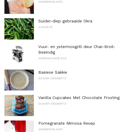
SKEMERKELKIES
Suider-diep gebraaide Okra
AANDETE
Vuur- en ystermosgrill deur Char-Broil-
Beëindig
AMERIKAANSE KOS
Basiese Sakkie
SUIDER-DESSERTS
Vanilla Cupcakes Met Chocolate Frosting
SUIDER-DESSERTS
Pomegranate Mimosa Resep
SKEMERKELKIES