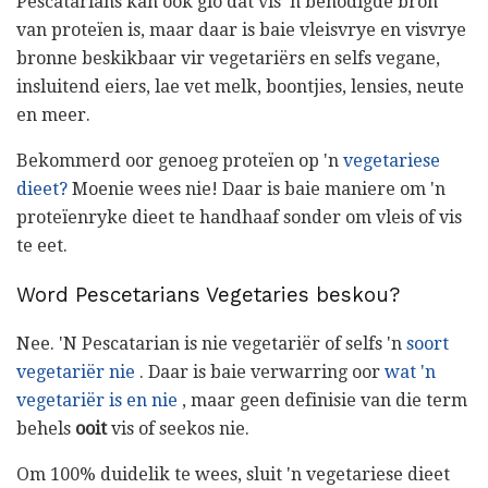
Pescatarians kan ook glo dat vis 'n benodigde bron
van proteïen is, maar daar is baie vleisvrye en visvrye
bronne beskikbaar vir vegetariërs en selfs vegane,
insluitend eiers, lae vet melk, boontjies, lensies, neute
en meer.
Bekommerd oor genoeg proteïen op 'n
vegetariese
dieet?
Moenie wees nie! Daar is baie maniere om 'n
proteïenryke dieet te handhaaf sonder om vleis of vis
te eet.
Word Pescetarians Vegetaries beskou?
Nee. 'N Pescatarian is nie vegetariër of selfs 'n
soort
vegetariër nie
. Daar is baie verwarring oor
wat 'n
vegetariër is en nie
, maar geen definisie van die term
behels
ooit
vis of seekos nie.
Om 100% duidelik te wees, sluit 'n vegetariese dieet