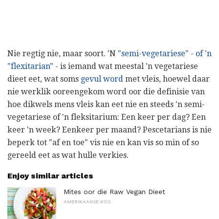
Nie regtig nie, maar soort. 'N
"semi-vegetariese" - of 'n
"flexitarian"
- is iemand wat meestal 'n vegetariese
dieet eet, wat soms
gevul word
met vleis, hoewel daar
nie werklik ooreengekom word oor die definisie van
hoe dikwels mens vleis kan eet nie en steeds 'n semi-
vegetariese of 'n fleksitarium: Een keer per dag? Een
keer 'n week? Eenkeer per maand? Pescetarians is nie
beperk tot "af en toe" vis nie en kan vis so min of so
gereeld eet as wat hulle verkies.
Enjoy similar articles
Mites oor die Raw Vegan Dieet
AMERIKAANSE KOS