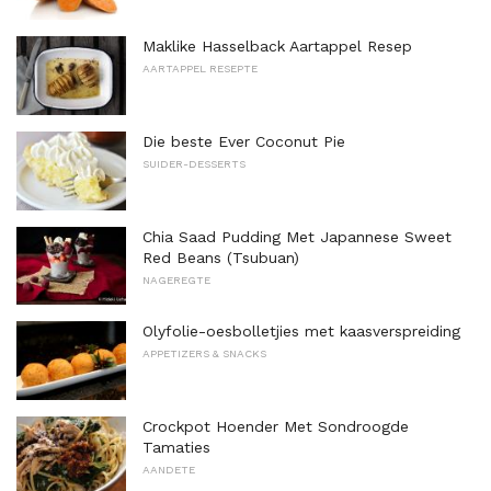
Maklike Hasselback Aartappel Resep
AARTAPPEL RESEPTE
Die beste Ever Coconut Pie
SUIDER-DESSERTS
Chia Saad Pudding Met Japannese Sweet
Red Beans (Tsubuan)
NAGEREGTE
Olyfolie-oesbolletjies met kaasverspreiding
APPETIZERS & SNACKS
Crockpot Hoender Met Sondroogde
Tamaties
AANDETE