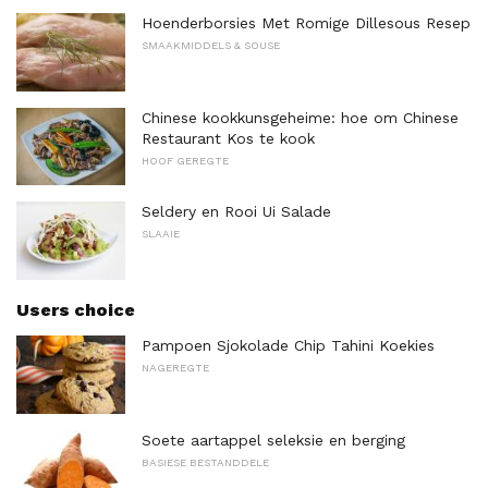
Hoenderborsies Met Romige Dillesous Resep
SMAAKMIDDELS & SOUSE
Chinese kookkunsgeheime: hoe om Chinese
Restaurant Kos te kook
HOOF GEREGTE
Seldery en Rooi Ui Salade
SLAAIE
Users choice
Pampoen Sjokolade Chip Tahini Koekies
NAGEREGTE
Soete aartappel seleksie en berging
BASIESE BESTANDDELE