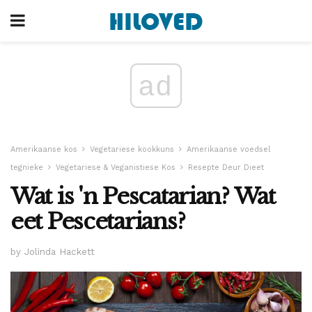
ad
Amerikaanse kos
Vegetariese kookkuns
Amerikaanse voedsel
tegnieke
Vegetariese & Veganistiese Kos
Resepte Deur Dieet
Wat is 'n Pescatarian? Wat
eet Pescetarians?
by Jolinda Hackett