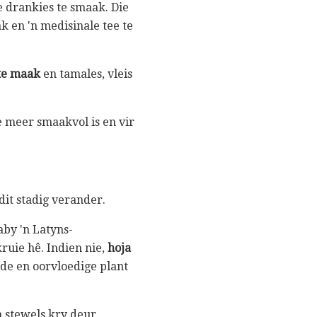
 drankies te smaak. Die
 en 'n medisinale tee te
te maak
en tamales, vleis
e meer smaakvol is en vir
dit stadig verander.
aby 'n Latyns-
uie hê. Indien nie,
hoja
nde en oorvloedige plant
n stewels kry deur