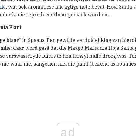
ik
, wat ook aromatiese lak-agtige note bevat. Hoja Santa 
 ander kruie reproduceerbaar gemaak word nie.
nta Plant
ge blaar" in Spaans. Een gewilde verduideliking van hierd
ilie: daar word gesê dat die Maagd Maria die Hoja Santa g
 se varswasseryde luiers te hou terwyl hulle droog was. T
is nie waar nie, aangesien hierdie plant (bekend as botanies
ad