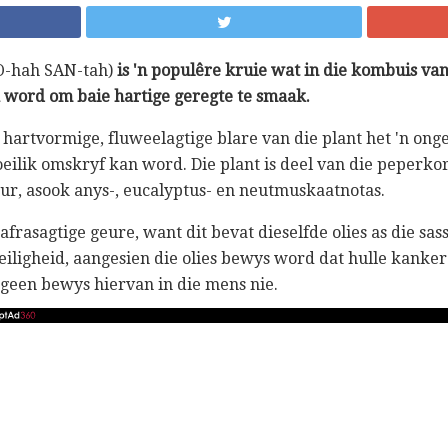
O-hah SAN-tah)
is 'n populêre kruie wat in die kombuis van
 word om baie hartige geregte te smaak.
r), hartvormige, fluweelagtige blare van die plant het 'n on
lik omskryf kan word. Die plant is deel van die peperkor
eur, asook anys-, eucalyptus- en neutmuskaatnotas.
frasagtige geure, want dit bevat dieselfde olies as die sas
eiligheid, aangesien die olies bewys word dat hulle kanker
 geen bewys hiervan in die mens nie.