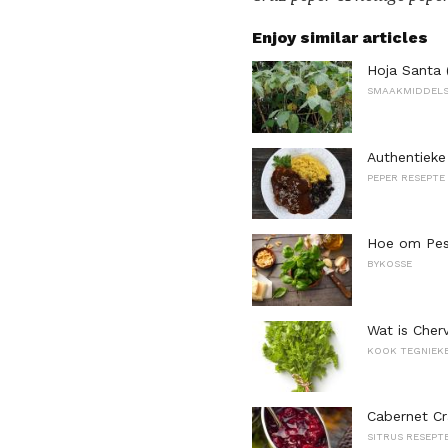
Enjoy similar articles
Hoja Santa 
SMAAKMIDDELS
Authentiek
PEPER RESEPTE
Hoe om Pes
BYKOSSE
Wat is Cherv
KOOK TEGNIEK
Cabernet Cr
SITRUS RESEPT