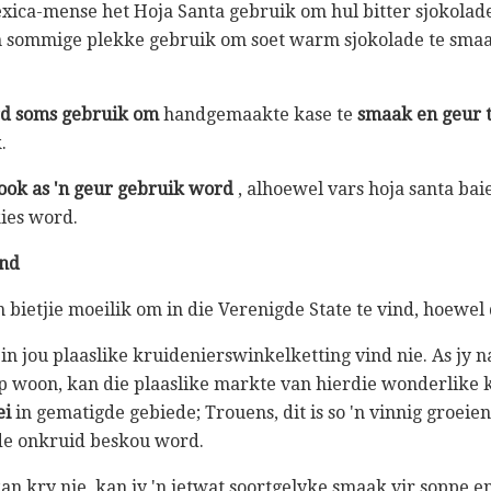
ica-mense het Hoja Santa gebruik om hul bitter sjokolade
 sommige plekke gebruik om soet warm sjokolade te smaak
rd soms gebruik om
handgemaakte kase te
smaak en geur 
.
ook as 'n geur gebruik word
, alhoewel vars hoja santa bai
ies word.
ind
n bietjie moeilik om in die Verenigde State te vind, hoewel 
 in jou plaaslike kruidenierswinkelketting vind nie. As jy n
oon, kan die plaaslike markte van hierdie wonderlike kr
ei
in gematigde gebiede; Trouens, dit is so 'n vinnig groeie
de onkruid beskou word.
 kan kry nie, kan jy 'n ietwat soortgelyke smaak vir soppe e