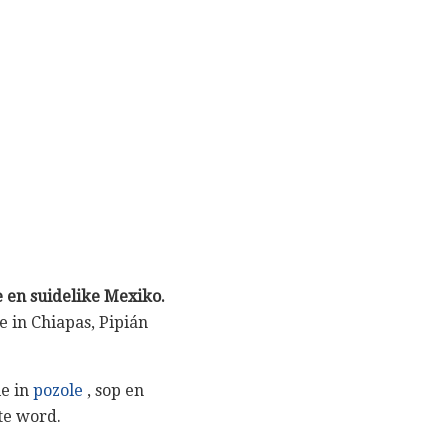
e en suidelike Mexiko.
 in Chiapas, Pipián
ie in
pozole
, sop en
te word.