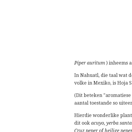
Piper auritum
) inheems a
In Nahuatl, die taal wat 
volke in Mexiko, is Hoja
(Dit beteken "aromatiese 
aantal toestande so uitee
Hierdie wonderlike plan
dit ook
acuyo, yerba santa
Cruz peper
of
heilige pepe