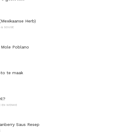
(Mexikaanse Herb)
 & SOUSE
e Mole Poblano
to te maak
il?
E EN WENKE
anberry Saus Resep
E