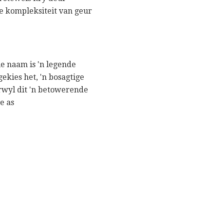
se kompleksiteit van geur
ie naam is 'n legende
ekies het, 'n bosagtige
erwyl dit 'n betowerende
e as