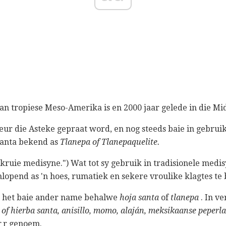
an tropiese Meso-Amerika is en 2000 jaar gelede in die M
deur die Asteke gepraat word, en nog steeds baie in gebru
 Santa bekend as
Tlanepa of
Tlanepaquelite.
kruie medisyne.") Wat tot sy gebruik in tradisionele medi
nlopend as 'n hoes, rumatiek en sekere vroulike klagtes te
t het baie ander name behalwe
hoja santa
of
tlanepa
. In v
 of hierba santa, anisillo, momo, alaján, meksikaanse peperla
r
r genoem.