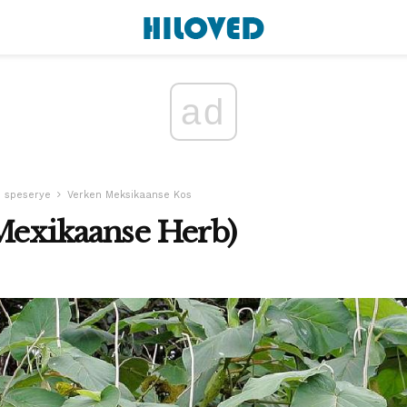
ad
n speserye
Verken Meksikaanse Kos
Mexikaanse Herb)