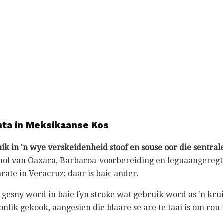
nta in Meksikaanse Kos
k in 'n wye verskeidenheid stoof en souse oor die sentral
ol van Oaxaca, Barbacoa-voorbereiding en leguaangeregte
rate in Veracruz; daar is baie ander.
 gesny word in baie fyn stroke wat gebruik word as 'n kru
nlik gekook, aangesien die blaare se are te taai is om rou 