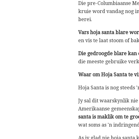
Die pre-Columbiaanse Mex
kruie word vandag nog in
berei.
Vars hoja santa blare wo
en vis te laat stoom of bak
Die gedroogde blare kan 
die meeste gebruike verk
Waar om Hoja Santa te v
Hoja Santa is nog steeds '
Jy sal dit waarskynlik nie
Amerikaanse gemeenskap w
santa is maklik om te gro
wat soms as 'n indringen
As jy glad nie hoja santa