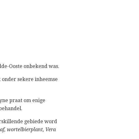
idde-Ooste onbekend was.
ik onder sekere inheemse
syne praat om enige
 behandel.
erskillende gebiede word
af, wortelbierplant, Vera