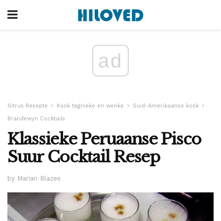
ad
Sitrus Resepte
Kook tegnieke en wenke
Suid-Amerikaanse kook
Brandewyn Cocktails
Klassieke Peruaanse Pisco
Suur Cocktail Resep
by Marian Blazes