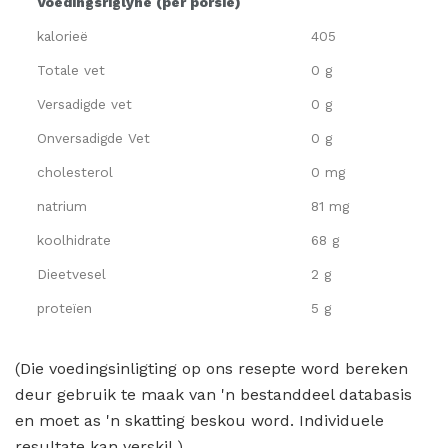
Voedingsriglyne (per porsie)
kalorieë
405
Totale vet
0 g
Versadigde vet
0 g
Onversadigde Vet
0 g
cholesterol
0 mg
natrium
81 mg
koolhidrate
68 g
Dieetvesel
2 g
proteïen
5 g
(Die voedingsinligting op ons resepte word bereken
deur gebruik te maak van 'n bestanddeel databasis
en moet as 'n skatting beskou word. Individuele
resultate kan verskil.)