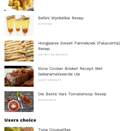
Bellini Wynkelkie Resep
WITWYNE
Hongaarse Sweet Pannekoek (Palacsinta)
Resep
ONTBYT EN BRUNCH
Slow Cooker Brisket Recept Met
Gekarameliseerde Uie
HOOF GEREGTE
Die Beste Vars Tomatensop Resep
MIDDAGETE
Users choice
Tuna Croquettes