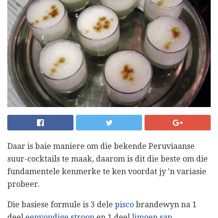
Daar is baie maniere om die bekende Peruviaanse
suur-cocktails te maak, daarom is dit die beste om die
fundamentele kenmerke te ken voordat jy 'n variasie
probeer.
Die basiese formule is 3 dele
pisco
brandewyn na 1
deel
eenvoudige stroop
en 1 deel
limoen sap
.