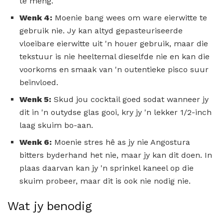
te meng.
Wenk 4:
Moenie bang wees om ware eierwitte te
gebruik nie. Jy kan altyd gepasteuriseerde
vloeibare eierwitte uit 'n houer gebruik, maar die
tekstuur is nie heeltemal dieselfde nie en kan die
voorkoms en smaak van 'n outentieke pisco suur
beïnvloed.
Wenk 5:
Skud jou cocktail goed sodat wanneer jy
dit in 'n outydse glas gooi, kry jy 'n lekker 1/2-inch
laag skuim bo-aan.
Wenk 6:
Moenie stres hê as jy nie Angostura
bitters byderhand het nie, maar jy kan dit doen. In
plaas daarvan kan jy 'n sprinkel kaneel op die
skuim probeer, maar dit is ook nie nodig nie.
Wat jy benodig