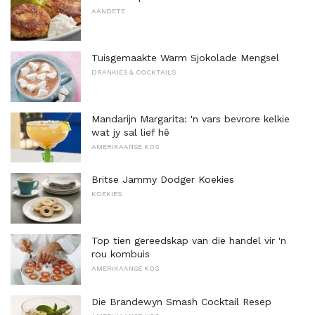
AANDETE
Tuisgemaakte Warm Sjokolade Mengsel
DRANKIES & COCKTAILS
Mandarijn Margarita: 'n vars bevrore kelkie
wat jy sal lief hê
AMERIKAANSE KOS
Britse Jammy Dodger Koekies
KOEKIES
Top tien gereedskap van die handel vir 'n
rou kombuis
AMERIKAANSE KOS
Die Brandewyn Smash Cocktail Resep