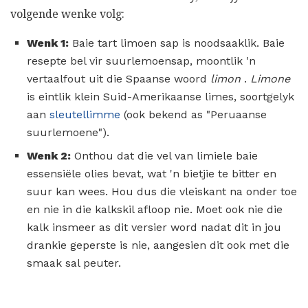
volgende wenke volg:
Wenk 1:
Baie tart limoen sap is noodsaaklik. Baie
resepte bel vir suurlemoensap, moontlik 'n
vertaalfout uit die Spaanse woord
limon
.
Limone
is eintlik klein Suid-Amerikaanse limes, soortgelyk
aan
sleutellimme
(ook bekend as "Peruaanse
suurlemoene").
Wenk 2:
Onthou dat die vel van limiele baie
essensiële olies bevat, wat 'n bietjie te bitter en
suur kan wees. Hou dus die vleiskant na onder toe
en nie in die kalkskil afloop nie. Moet ook nie die
kalk insmeer as dit versier word nadat dit in jou
drankie geperste is nie, aangesien dit ook met die
smaak sal peuter.