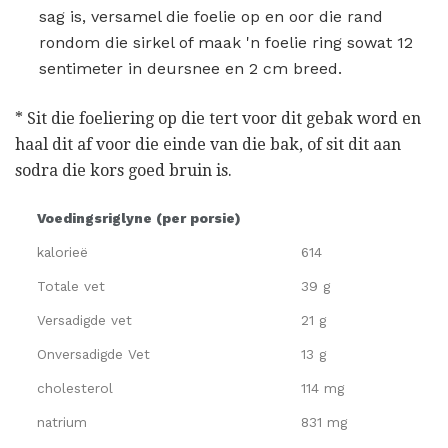
sag is, versamel die foelie op en oor die rand
rondom die sirkel of maak 'n foelie ring sowat 12
sentimeter in deursnee en 2 cm breed.
* Sit die foeliering op die tert voor dit gebak word en
haal dit af voor die einde van die bak, of sit dit aan
sodra die kors goed bruin is.
Voedingsriglyne (per porsie)
kalorieë
614
Totale vet
39 g
Versadigde vet
21 g
Onversadigde Vet
13 g
cholesterol
114 mg
natrium
831 mg