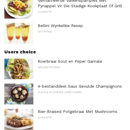
Gemarineerde Varkenspampies Met
Pynappel Vir Die Stadige Kookplaat Of Grill
AANDETE
Bellini Wynkelkie Resep
WITWYNE
Users choice
Roerbraai Sout en Peper Garnale
GROENTETIPES
4-bestanddeel Saus Gevulde Champignons
VLEIS & PLUIMVEE APPETIZERS
Bier-Braised Potgebraai Met Mushrooms
AANDETE