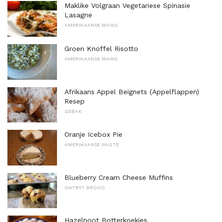
Maklike Volgraan Vegetariese Spinasie
Lasagne
AMERIKAANSE MAINS
Groen Knoffel Risotto
AMERIKAANSE MAINS
Afrikaans Appel Beignets (Appelflappen)
Resep
GEBAK
Oranje Icebox Pie
AMERIKAANSE NAGTE
Blueberry Cream Cheese Muffins
ONTBYT BROOD
Hazelnoot Botterkoekies