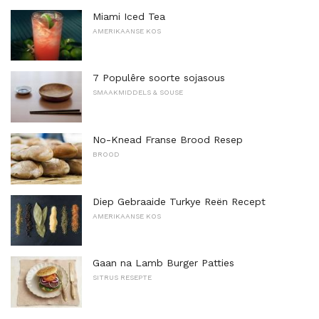
Miami Iced Tea
AMERIKAANSE KOS
7 Populêre soorte sojasous
SMAAKMIDDELS & SOUSE
No-Knead Franse Brood Resep
BROOD
Diep Gebraaide Turkye Reën Recept
AMERIKAANSE KOS
Gaan na Lamb Burger Patties
SITRUS RESEPTE