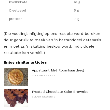
koolhidrate
61 g
Dieetvesel
5 g
proteïen
7 g
(Die voedingsinligting op ons resepte word bereken
deur gebruik te maak van 'n bestanddeel databasis
en moet as 'n skatting beskou word. Individuele
resultate kan verskil.)
Enjoy similar articles
Appeltaart Met Roomkaasdeeg
SUIDER-DESSERTS
Frosted Chocolate Cake Brownies
SUIDER-DESSERTS