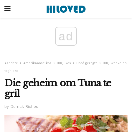
ad
Aandete
Amerikaanse kos
BBQ-kos
Hoof geregte
BBQ wenke en
tegnieke
Die geheim om Tuna te
gril
by Derrick Riches