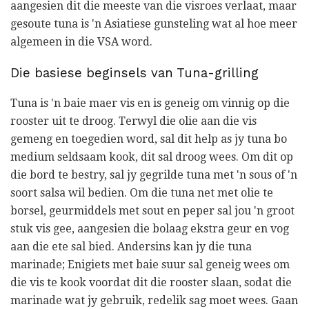
aangesien dit die meeste van die visroes verlaat, maar
gesoute tuna is 'n Asiatiese gunsteling wat al hoe meer
algemeen in die VSA word.
Die basiese beginsels van Tuna-grilling
Tuna is 'n baie maer vis en is geneig om vinnig op die
rooster uit te droog. Terwyl die olie aan die vis
gemeng en toegedien word, sal dit help as jy tuna bo
medium seldsaam kook, dit sal droog wees. Om dit op
die bord te bestry, sal jy gegrilde tuna met 'n sous of 'n
soort salsa wil bedien. Om die tuna net met olie te
borsel, geurmiddels met sout en peper sal jou 'n groot
stuk vis gee, aangesien die bolaag ekstra geur en vog
aan die ete sal bied. Andersins kan jy die tuna
marinade; Enigiets met baie suur sal geneig wees om
die vis te kook voordat dit die rooster slaan, sodat die
marinade wat jy gebruik, redelik sag moet wees. Gaan