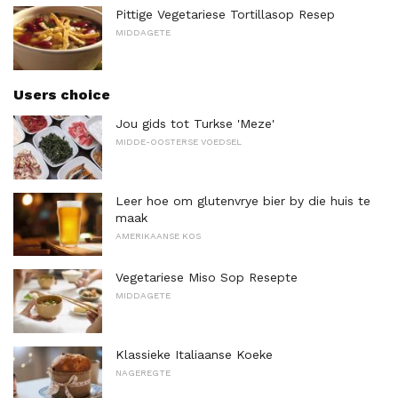
Pittige Vegetariese Tortillasop Resep
MIDDAGETE
Users choice
Jou gids tot Turkse 'Meze'
MIDDE-OOSTERSE VOEDSEL
Leer hoe om glutenvrye bier by die huis te
maak
AMERIKAANSE KOS
Vegetariese Miso Sop Resepte
MIDDAGETE
Klassieke Italiaanse Koeke
NAGEREGTE