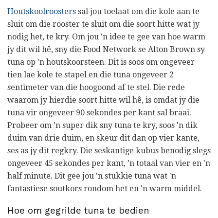
Houtskoolroosters
sal jou toelaat om die kole aan te
sluit om die rooster te sluit om die soort hitte wat jy
nodig het, te kry. Om jou 'n idee te gee van hoe warm
jy dit wil hê, sny die Food Network se Alton Brown sy
tuna op 'n houtskoorsteen. Dit is soos om ongeveer
tien lae kole te stapel en die tuna ongeveer 2
sentimeter van die hoogoond af te stel. Die rede
waarom jy hierdie soort hitte wil hê, is omdat jy die
tuna vir ongeveer 90 sekondes per kant sal braai.
Probeer om 'n super dik sny tuna te kry, soos 'n dik
duim van drie duim, en skeur dit dan op vier kante,
ses as jy dit regkry. Die seskantige kubus benodig slegs
ongeveer 45 sekondes per kant, 'n totaal van vier en 'n
half minute. Dit gee jou 'n stukkie tuna wat 'n
fantastiese soutkors rondom het en 'n warm middel.
Hoe om gegrilde tuna te bedien