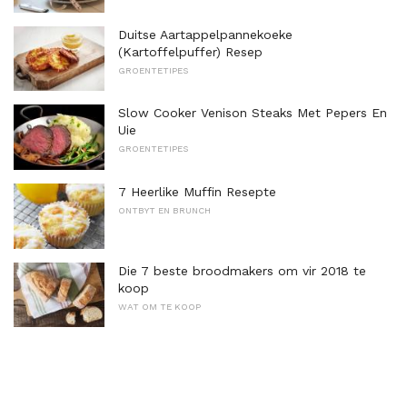
Duitse Aartappelpannekoeke
(Kartoffelpuffer) Resep
GROENTETIPES
Slow Cooker Venison Steaks Met Pepers En
Uie
GROENTETIPES
7 Heerlike Muffin Resepte
ONTBYT EN BRUNCH
Die 7 beste broodmakers om vir 2018 te
koop
WAT OM TE KOOP