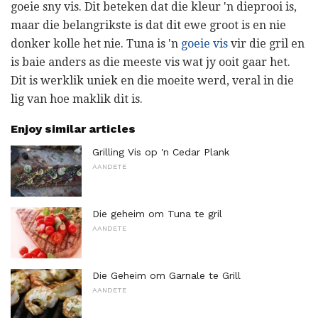
goeie sny vis. Dit beteken dat die kleur 'n dieprooi is,
maar die belangrikste is dat dit ewe groot is en nie
donker kolle het nie. Tuna is 'n
goeie vis
vir die gril en
is baie anders as die meeste vis wat jy ooit gaar het.
Dit is werklik uniek en die moeite werd, veral in die
lig van hoe maklik dit is.
Enjoy similar articles
Grilling Vis op 'n Cedar Plank
AANDETE
Die geheim om Tuna te gril
AANDETE
Die Geheim om Garnale te Grill
AANDETE