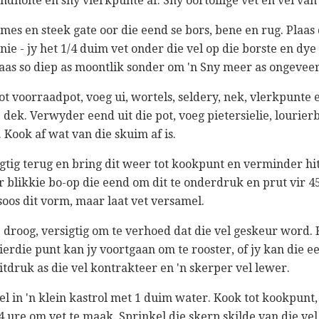
endholte en sny vlerkpunte af. Sny oortollige vet en vel va
gmes en steek gate oor die eend se bors, bene en rug. Plaas
 nie - jy het 1/4 duim vet onder die vel op die borste en d
aas so diep as moontlik sonder om 'n Sny meer as ongeveer
oot voorraadpot, voeg ui, wortels, seldery, nek, vlerkpunte 
dek. Verwyder eend uit die pot, voeg pietersielie, lourier
. Kook af wat van die skuim af is.
igtig terug en bring dit weer tot kookpunt en verminder hit
ar blikkie bo-op die eend om dit te onderdruk en prut vir
os dit vorm, maar laat vet versamel.
droog, versigtig om te verhoed dat die vel geskeur word. K
die punt kan jy voortgaan om te rooster, of jy kan die een
uitdruk as die vel kontrakteer en 'n skerper vel lewer.
vel in 'n klein kastrol met 1 duim water. Kook tot kookpunt
 ure om vet te maak. Sprinkel die skerp skilde van die vel 