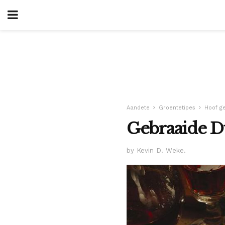
Aandete
Groentetipes
Hoof g
Gebraaide D
by Kevin D. Weke.