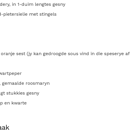
dery, in 1-duim lengtes gesny
-pietersielie met stingels
oranje sest (jy kan gedroogde sous vind in die speserye af
swartpeper
e, gemaalde roosmaryn
agt stukkies gesny
nip en kwarte
aak