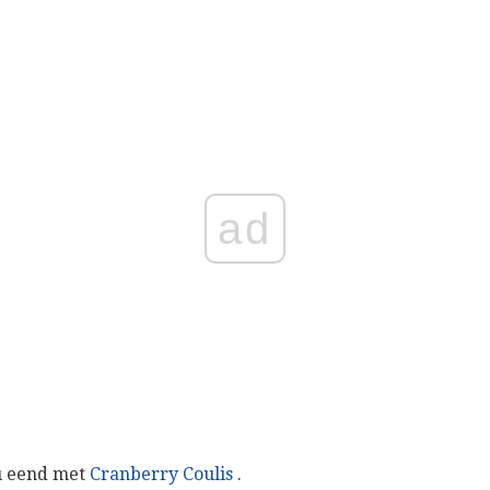
ad
ou eend met
Cranberry Coulis
.