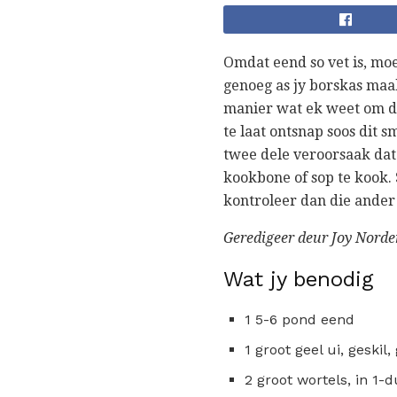
Omdat eend so vet is, moe
genoeg as jy borskas maak 
manier wat ek weet om dit
te laat ontsnap soos dit s
twee dele veroorsaak dat 
kookbone of sop te kook. 
kontroleer dan die ander
Geredigeer deur Joy Norde
Wat jy benodig
1 5-6 pond eend
1 groot geel ui, geskil
2 groot wortels, in 1-