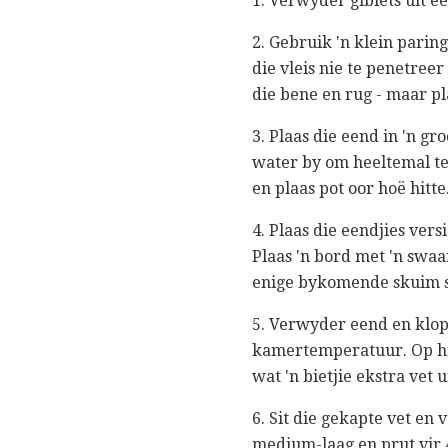
1. Verwyder giblets uit e
2. Gebruik 'n klein parin
die vleis nie te penetreer
die bene en rug - maar pl
3. Plaas die eend in 'n gr
water by om heeltemal te 
en plaas pot oor hoë hitte
4. Plaas die eendjies vers
Plaas 'n bord met 'n swa
enige bykomende skuim so
5. Verwyder eend en klop 
kamertemperatuur. Op hier
wat 'n bietjie ekstra vet 
6. Sit die gekapte vet en 
medium-laag en prut vir 4