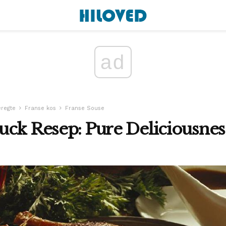
ad
eregte
Franse kos
Franse Souse
uck Resep: Pure Deliciousnes