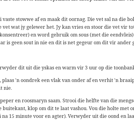
i vaste stowwe af en maak dit oornag. Die vet sal na die bo
 vet wat jy gelewer het. Jy kan vries en stoor die vet vir to
onsentreer) en word gebruik om sous (met die eendvleis) 
 is geen sout in nie en dit is net gegeur om dit vir ander 
verwyder dit uit die yskas en warm vir 3 uur op die toonban
, plaas 'n oondrek een vlak van onder af en verhit 'n braa
t nie.
 peper en roosmaryn saam. Strooi die helfte van die mengs
 buitekant, klop om dit te laat vashou. Vou die holte met or
i na 15 minute voor en agter). Verwyder uit die oond en la