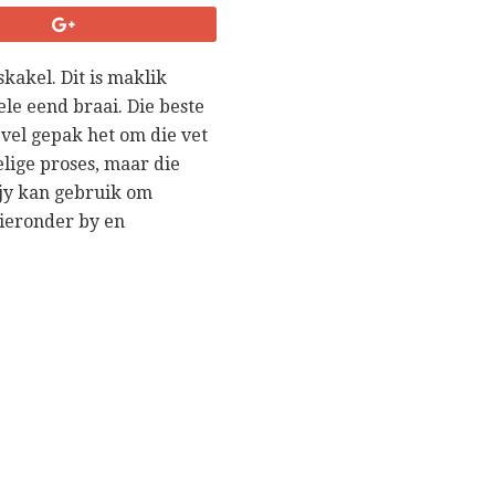
kakel. Dit is maklik
ele eend braai. Die beste
 vel gepak het om die vet
delige proses, maar die
 jy kan gebruik om
hieronder by en