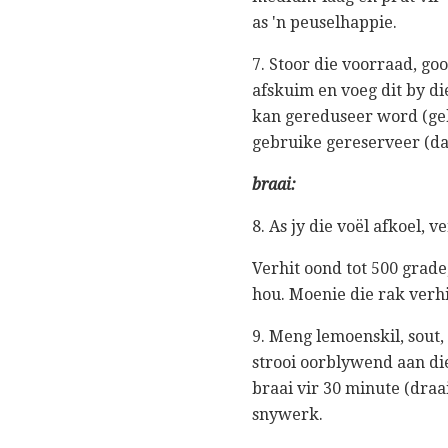
as 'n peuselhappie.
7. Stoor die voorraad, goo
afskuim en voeg dit by die
kan gereduseer word (gek
gebruike gereserveer (daar
braai:
8. As jy die voël afkoel, 
Verhit oond tot 500 grade
hou. Moenie die rak verhi
9. Meng lemoenskil, sout,
strooi oorblywend aan die
braai vir 30 minute (draa
snywerk.