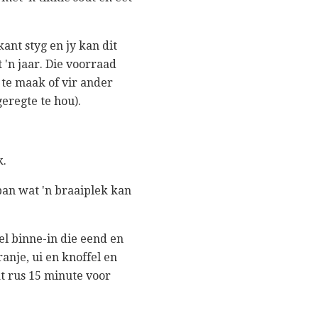
kant styg en jy kan dit
t 'n jaar. Die voorraad
te maak of vir ander
geregte te hou).
k.
ipan wat 'n braaiplek kan
el binne-in die eend en
anje, ui en knoffel en
at rus 15 minute voor