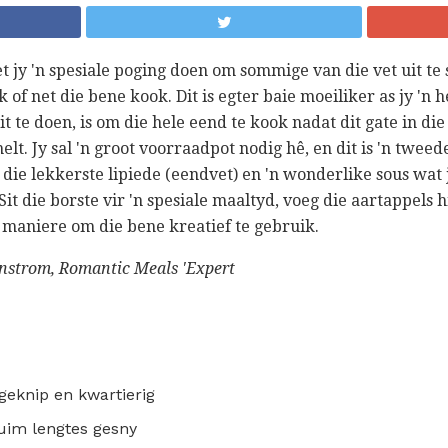
t jy 'n spesiale poging doen om sommige van die vet uit te s
of net die bene kook. Dit is egter baie moeiliker as jy 'n h
 te doen, is om die hele eend te kook nadat dit gate in die
melt. Jy sal 'n groot voorraadpot nodig hê, en dit is 'n twee
die lekkerste lipiede (eendvet) en 'n wonderlike sous wat
Sit die borste vir 'n spesiale maaltyd, voeg die aartappels 
 maniere om die bene kreatief te gebruik.
nstrom, Romantic Meals 'Expert
, geknip en kwartierig
duim lengtes gesny