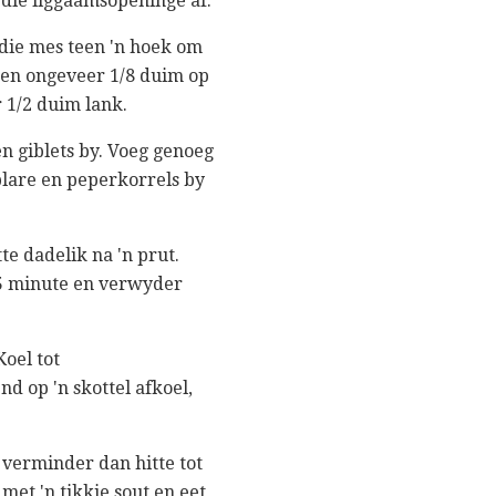
n die liggaamsopeninge af.
 die mes teen 'n hoek om
ye en ongeveer 1/8 duim op
 1/2 duim lank.
en giblets by. Voeg genoeg
blare en peperkorrels by
te dadelik na 'n prut.
 45 minute en verwyder
oel tot
d op 'n skottel afkoel,
, verminder dan hitte tot
met 'n tikkie sout en eet