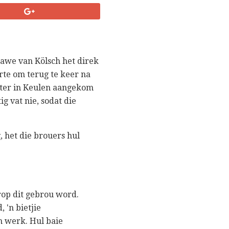
gawe van Kölsch het direk
rte om terug te keer na
later in Keulen aangekom
ig vat nie, sodat die
 het die brouers hul
rop dit gebrou word.
 'n bietjie
n werk. Hul baie