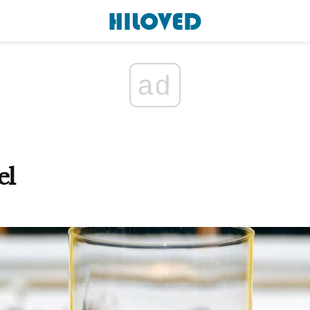
ad
el