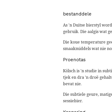
bestanddele
As 'n Duitse bierstyl wor
gebruik. Die aalgis wat g
Die koue temperature gee 
smaakmiddels wat nie no
Proenotas
Kölsch is 'n studie in subt
tjek en dra 'n droë gehal
bevat nie.
Die subtiele geure, matig
sessiebier.