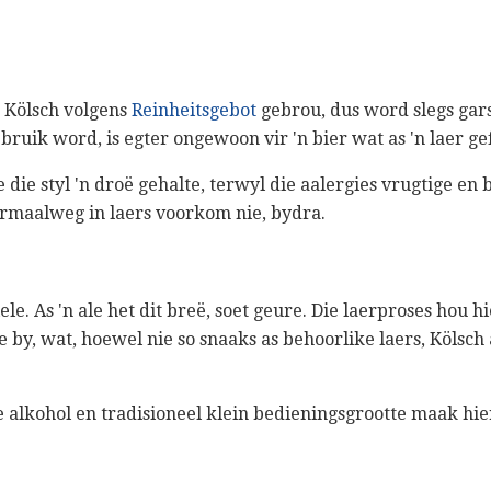
d Kölsch volgens
Reinheitsgebot
gebrou, dus word slegs gars
ebruik word, is egter ongewoon vir 'n bier wat as 'n laer 
die styl 'n droë gehalte, terwyl die aalergies vrugtige en
rmaalweg in laers voorkom nie, bydra.
iele. As 'n ale het dit breë, soet geure. Die laerproses hou h
te by, wat, hoewel nie so snaaks as behoorlike laers, Kölsch
e alkohol en tradisioneel klein bedieningsgrootte maak hie