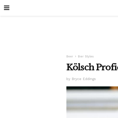
Beer
Bier Styles
Kölsch Profi
by Bryce Eddings