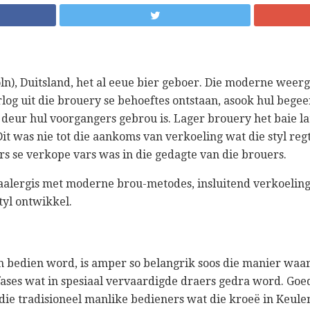
ln), Duitsland, het al eeue bier geboer. Die moderne weer
og uit die brouery se behoeftes ontstaan, asook hul begee
 deur hul voorgangers gebrou is. Lager brouery het baie 
Dit was nie tot die aankoms van verkoeling wat die styl regt
s se verkope vars was in die gedagte van die brouers.
aalergis met moderne brou-metodes, insluitend verkoeling,
yl ontwikkel.
 bedien word, is amper so belangrik soos die manier waa
fases wat in spesiaal vervaardigde draers gedra word. Goed,
 die tradisioneel manlike bedieners wat die kroeë in Keule