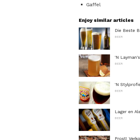
Gaffel
Enjoy similar articles
Die Beste Bi
BEER
'N Layman's
BEER
'N Stylprof
BEER
Lager en Al
BEER
Prost! Verk