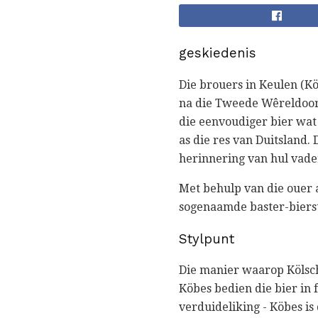
geskiedenis
Die brouers in Keulen (Kö
na die Tweede Wêreldoorl
die eenvoudiger bier wat
as die res van Duitsland. 
herinnering van hul vader
Met behulp van die ouer 
sogenaamde baster-bierst
Stylpunt
Die manier waarop Kölsch
Köbes bedien die bier in 
verduideliking - Köbes is