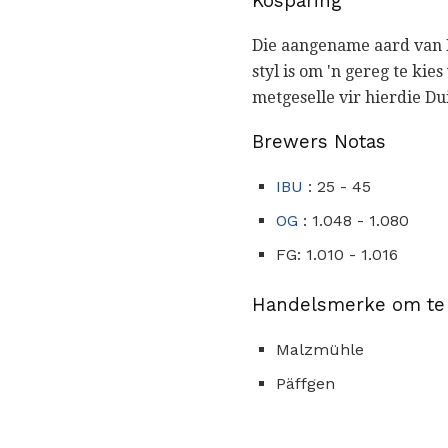
Kosparing
Die aangename aard van K
styl is om 'n gereg te ki
metgeselle vir hierdie Dui
Brewers Notas
IBU
: 25 - 45
OG
: 1.048 - 1.080
FG: 1.010 - 1.016
Handelsmerke om te
Malzmühle
Päffgen