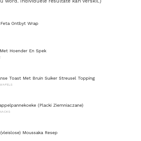
u word. Individuele resultate kan verskil.)
 Feta Ontbyt Wrap
 Met Hoender En Spek
E
nse Toast Met Bruin Suiker Streusel Topping
 WAFELS
appelpannekoeke (Placki Ziemniaczane)
SNACKS
 (vleislose) Moussaka Resep