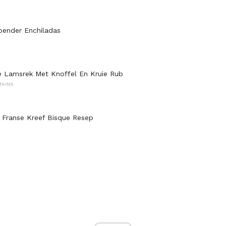
Hoender Enchiladas
e Lamsrek Met Knoffel En Kruie Rub
MAINS
e Franse Kreef Bisque Resep