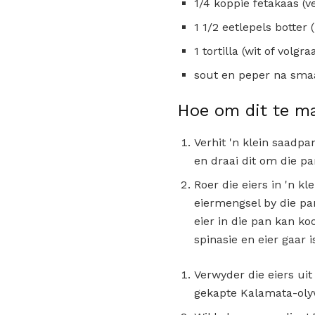
1/4 koppie fetakaas (
1 1/2 eetlepels botter 
1 tortilla (wit of volgra
sout en peper na sma
Hoe om dit te m
Verhit 'n klein saadpa
en draai dit om die pa
Roer die eiers in 'n kl
eiermengsel by die pan
eier in die pan kan ko
spinasie en eier gaar i
Verwyder die eiers uit 
gekapte Kalamata-oly