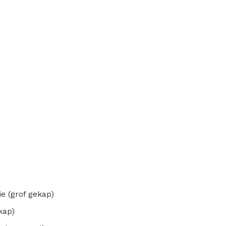
ie (grof gekap)
kap)