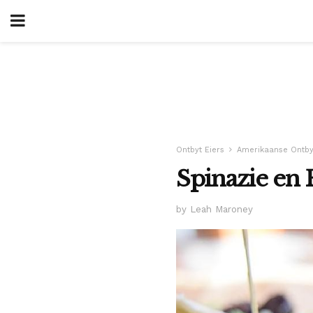
Ontbyt Eiers
Amerikaanse Ontby
Spinazie en 
by Leah Maroney