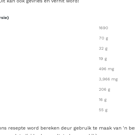
it kan ook gevries en verhit word!
rsie)
1690
70 g
32 g
19 g
496 mg
3,966 mg
206 g
16 g
55 g
p ons resepte word bereken deur gebruik te maak van 'n b