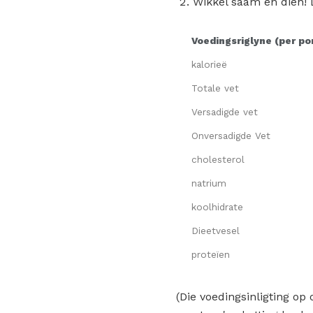
Wikkel saam en dien! D
Voedingsriglyne (per po
kalorieë
Totale vet
Versadigde vet
Onversadigde Vet
cholesterol
natrium
koolhidrate
Dieetvesel
proteïen
(Die voedingsinligting o