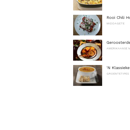
Rooi Chili 
MIDDAGETE
Geroosterd
AMERIKAANSE 
'N Klassiek
GROENTETIPES