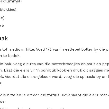
verkrummel)
(blokkies)
an)
ak
aak
n tot medium hitte. Voeg 1/2 van 'n eetlepel botter by die p
n te bedek.
ein bak. Voeg die res van die botterbroodjies en sout en pep
. Laat die eiers vir 'n oomblik kook en druk dit saggies me
ok. Voordat die eiers gekook word, voeg die spinasie by en
s.
die hitte en lê dit oor die tortilla. Bovenkant die eiers met
we.