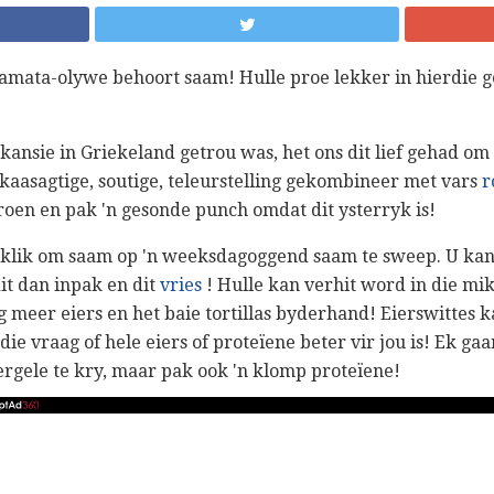
lamata-olywe behoort saam! Hulle proe lekker in hierdie g
ansie in Griekeland getrou was, het ons dit lief gehad om
e kaasagtige, soutige, teleurstelling gekombineer met vars
r
groen en pak 'n gesonde punch omdat dit ysterryk is!
aklik om saam op 'n weeksdagoggend saam te sweep. U kan
t dan inpak en dit
vries
! Hulle kan verhit word in die mik
 meer eiers en het baie tortillas byderhand! Eierswittes 
 die vraag of hele eiers of proteïene beter vir jou is! Ek gaa
ergele te kry, maar pak ook 'n klomp proteïene!