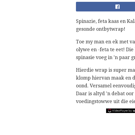
Spinazie, feta kaas en Ka
gesonde ontbytwrap!
Toe my man en ek met vak
olywe en -feta te eet! Di
spinasie voeg in 'n paar 
Hierdie wrap is super m
klomp hiervan maak en di
oond. Versamel eenvoudig
Daar is altyd 'n debat oor
voedingstowwe uit die ei