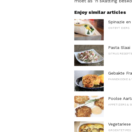
moet as 'n skatting besko
Enjoy similar articles
Spinazie en
ONTBYT EIERS
Pasta Slaai
SITRUS RESEPT
Gebakte Fra
PANNEKOEKE &
Poolse Aart
APPETIZERS & 
Vegetariese
GROENTETIPES