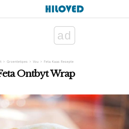
ad
t
Groentetipes
Vou
Feta Kaas Resepte
Feta Ontbyt Wrap