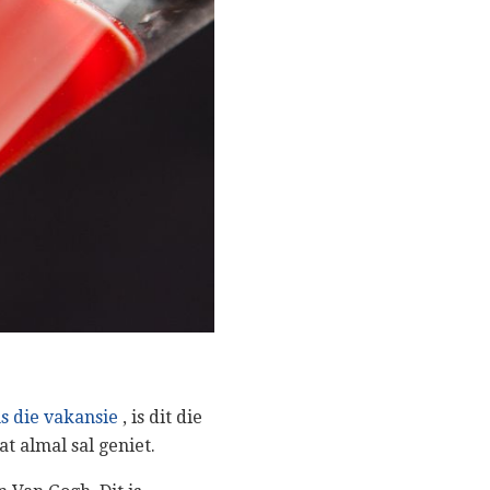
ns die vakansie
, is dit die
t almal sal geniet.