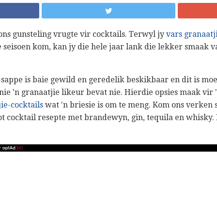
ons gunsteling vrugte vir cocktails. Terwyl jy
vars granaatj
 seisoen kom, kan jy die hele jaar lank die lekker smaak v
appe is baie gewild en geredelik beskikbaar en dit is moe
ie 'n granaatjie likeur bevat nie. Hierdie opsies maak vir 
ie-cocktails
wat 'n briesie is om te meng. Kom ons verken 
t cocktail resepte met brandewyn, gin, tequila en whisky. 