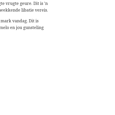
te vrugte geure. Dit is 'n
kwekkende libatie vereis.
 mark vandag. Dit is
omelo en jou gunsteling