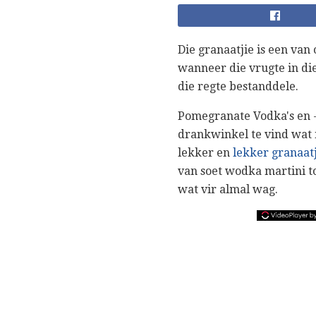
Die granaatjie is een van 
wanneer die vrugte in die
die regte bestanddele.
Pomegranate Vodka's en -s
drankwinkel te vind wat n
lekker en
lekker granaatj
van soet wodka martini to
wat vir almal wag.