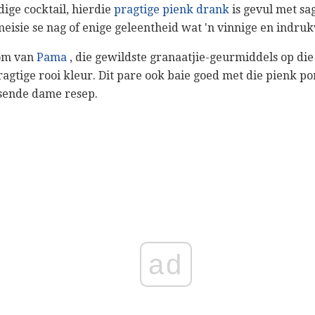
ige cocktail, hierdie
pragtige pienk drank
is gevul met sag
meisie se nag of enige geleentheid wat 'n vinnige en indru
kom van
Pama
, die gewildste granaatjie-geurmiddels op die
pragtige rooi kleur. Dit pare ook baie goed met die pienk p
sende dame resep.
ad