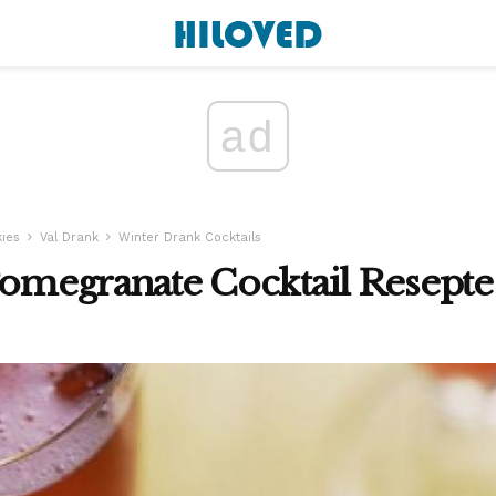
ad
ies
Val Drank
Winter Drank Cocktails
Pomegranate Cocktail Resepte