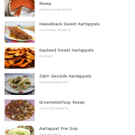
Resep
AMERIKAANSE NAGTE
Hasselback Sweet Aartappels
AARTAPPEL RESEPTE
Sauteed Sweet Aartappels
BYKOSSE
Zalm Gevulde Aardappels
AMERIKAANSE KOS
Groentebiefsop Resep
TAMATIES RESEPTE
Aartappel Prei Sop
SPEK RESEPTE