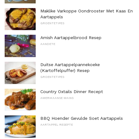
Maklike Varkoppe Oondrooster Met Kaas En
Aartappels
GROENTETIPES
Amish Aartappelbrood Resep
AANDETE
Duitse Aartappelpannekoeke
(Kartoffelpuffer) Resep
GROENTETIPES
Country Oxtails Dinner Recept
AMERIKAANSE MAINS
BBQ Hoender Gevulde Soet Aartappels
AARTAPPEL RESEPTE