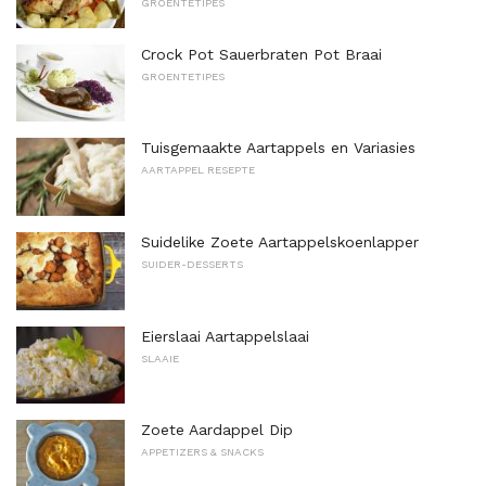
GROENTETIPES
Crock Pot Sauerbraten Pot Braai
GROENTETIPES
Tuisgemaakte Aartappels en Variasies
AARTAPPEL RESEPTE
Suidelike Zoete Aartappelskoenlapper
SUIDER-DESSERTS
Eierslaai Aartappelslaai
SLAAIE
Zoete Aardappel Dip
APPETIZERS & SNACKS