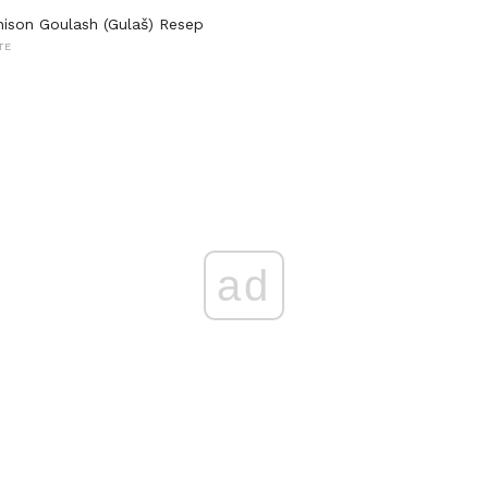
nison Goulash (Gulaš) Resep
TE
ad