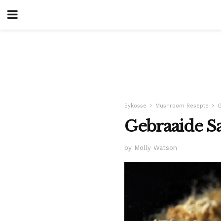
Bykosse
Mushroom Resepte
G
Gebraaide 
by Molly Watson