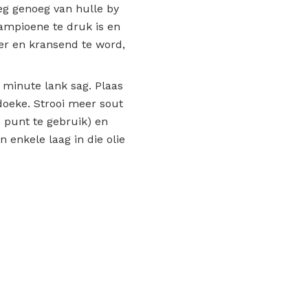
oeg genoeg van hulle by
 sampioene te druk is en
uer en kransend te word,
 minute lank sag. Plaas
doeke. Strooi meer sout
ie punt te gebruik) en
 enkele laag in die olie