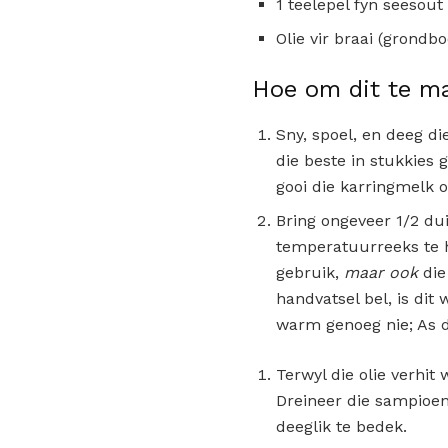
1 teelepel fyn seesout
Olie vir braai (grondbo
Hoe om dit te m
Sny, spoel, en deeg d
die beste in stukkies
gooi die karringmelk o
Bring ongeveer 1/2 dui
temperatuurreeks te h
gebruik,
maar ook
die
handvatsel bel, is dit
warm genoeg nie; As di
Terwyl die olie verhit
Dreineer die sampioene
deeglik te bedek.