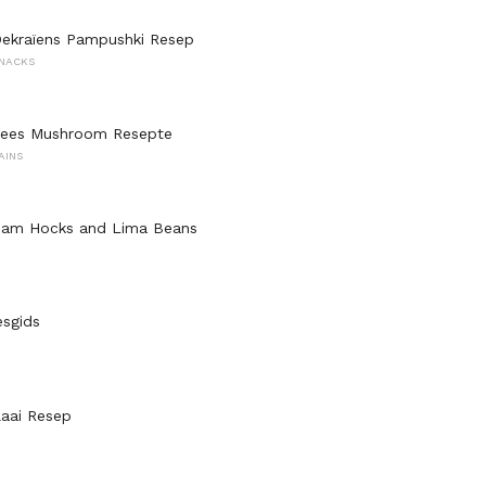
Oekraïens Pampushki Resep
SNACKS
inees Mushroom Resepte
AINS
Ham Hocks and Lima Beans
esgids
laai Resep