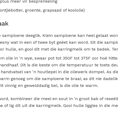
 plus meer vir besprenkeling
ontjiebotter, groente, grapsaad of koololie)
aak
ie sampioene deeglik. Klein sampioene kan heel gelaat wo
 gesny wat in een of twee byt geëet kan word. Sit die samp
or hulle, en gooi dit met die karringmelk om te bedek. Ter
m olie in 'n wye, swaar pot tot 350F tot 375F oor hoë hitte
andhaaf. Dit is die beste om die temperatuur te toets de
 handvatsel van 'n houtlepel in die oliewerk dompel. As die
 warm genoeg om die sampioene te braai; as dit nie dadelik b
t vinnig en gewelddadig bel, is die olie te warm.
 word, kombineer die meel en sout in 'n groot bak of reseël
 of lig dit uit die karringmelk. Gooi hulle liggies in die