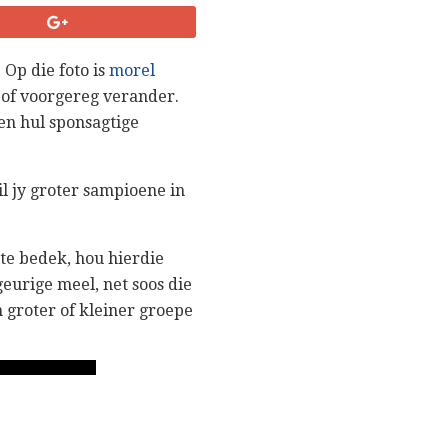
 Op die foto is
morel
e of voorgereg verander.
en hul sponsagtige
il jy groter sampioene in
te bedek, hou hierdie
geurige meel, net soos die
m groter of kleiner groepe