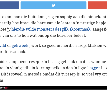
okant aan die buitekant, sag en sappig aan die binnekant.
aardig hoe braai die hare van die lente in 'n prettige hapj
moet jy
hierdie wilde monsters deeglik skoonmaak,
aangesi
e van ons te hou wat ons op die bosvloer beleef.
wild
of
gekweek
, werk so goed in hierdie resep. Miskien w
r dit is smaak.
ide sampioene-resepte 'n beslag gebruik om die swamme 
t 'n vinnige dip in karringmelk en dan 'n ligte
bagger
in 
Dit is soveel 'n metode omdat dit 'n resep is, so voel vry o
as.