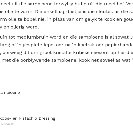
meel uit die sampioene terwyl jy hulle uit die meel hef. V
e olie te vorm. Die enkellaag-bietjie is die sleutel: as die
arm olie te bobel nie, in plaas van om gelyk te kook en go
y en olierig word.
ruin tot mediumbruin word en die sampioene is al sowat 3
tang of 'n gesplete lepel oor na 'n koelrak oor papierhand
is, oorweeg dit om groot kristalle kritiese seesout op hierd
 met die oorblywende sampioene, kook net soveel as wat 'n
Sampioene
lkoos- en Pistachio Dressing
 & SOUSE