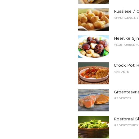
Russiese / 
APPETIZERS & 
Heerlike Sj
VEGETARIESE M
Crock Pot 
AANDETE
Groentesvri
GROENTES
Roerbraai S
GROENTETIPES