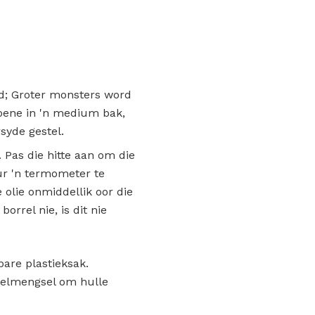
rd; Groter monsters word
ioene in 'n medium bak,
syde gestel.
. Pas die hitte aan om die
ur 'n termometer te
 olie onmiddellik oor die
orrel nie, is dit nie
bare plastieksak.
 meelmengsel om hulle