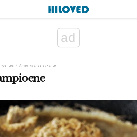
ad
roentes
Amerikaanse sykante
Sampioene