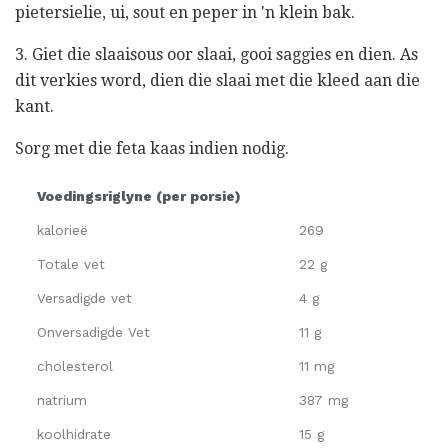
pietersielie, ui, sout en peper in 'n klein bak.
3. Giet die slaaisous oor slaai, gooi saggies en dien. As
dit verkies word, dien die slaai met die kleed aan die
kant.
Sorg met die feta kaas indien nodig.
Voedingsriglyne (per porsie)
kalorieë
269
Totale vet
22 g
Versadigde vet
4 g
Onversadigde Vet
11 g
cholesterol
11 mg
natrium
387 mg
koolhidrate
15 g