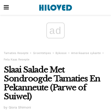
ad
Tamaties Resepte
Groentetipes
Bykosse
Amerikaanse sykante
Feta Kaas Resepte
Slaai Salade Met
Sondroogde Tamaties En
Pekanneute (Parwe of
Suiwel)
by Giora Shimoni