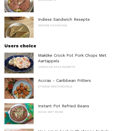
Indiese Sandwich Resepte
INDIESE KOOKKUNS
Users choice
Maklike Crock Pot Pork Chops Met
Aartappels
CHEDDAR KAAS RESEPTE
Accras - Caribbean Fritters
ETNIESE BESTANDDELE
Instant Pot Refried Beans
KOOK MET BONE