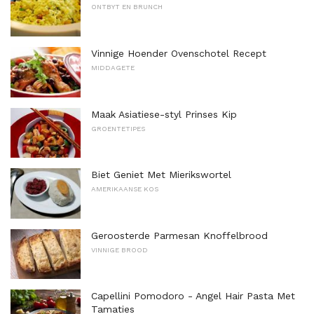
ONTBYT EN BRUNCH
Vinnige Hoender Ovenschotel Recept
MIDDAGETE
Maak Asiatiese-styl Prinses Kip
GROENTETIPES
Biet Geniet Met Mierikswortel
AMERIKAANSE KOS
Geroosterde Parmesan Knoffelbrood
VINNIGE BROOD
Capellini Pomodoro - Angel Hair Pasta Met
Tamaties