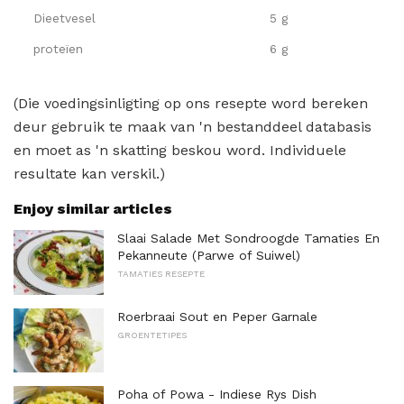
Dieetvesel
5 g
proteïen
6 g
(Die voedingsinligting op ons resepte word bereken
deur gebruik te maak van 'n bestanddeel databasis
en moet as 'n skatting beskou word. Individuele
resultate kan verskil.)
Enjoy similar articles
Slaai Salade Met Sondroogde Tamaties En
Pekanneute (Parwe of Suiwel)
TAMATIES RESEPTE
Roerbraai Sout en Peper Garnale
GROENTETIPES
Poha of Powa - Indiese Rys Dish