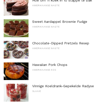
Hoe om 'n koek in 10 stappe te bak
AMERIKAANSE NAGTE
Sweet Aardappel Brownie Fudge
AMERIKAANSE NAGTE
Chocolate-Dipped Pretzels Resep
AMERIKAANSE NAGTE
Hawaiian Pork Chops
AMERIKAANSE KOS
Vinnige Koeldrank-Gepekelde Radyse
SLAAIE