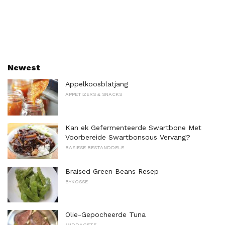
Newest
Appelkoosblatjang
APPETIZERS & SNACKS
Kan ek Gefermenteerde Swartbone Met
Voorbereide Swartbonsous Vervang?
BASIESE BESTANDDELE
Braised Green Beans Resep
BYKOSSE
Olie-Gepocheerde Tuna
MIDDAGETE