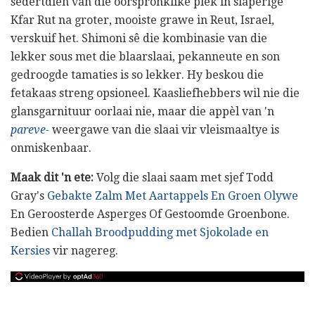
sedertdien van die oorspronklike plek in slaperige
Kfar Rut na groter, mooiste grawe in Reut, Israel,
verskuif het. Shimoni sê die kombinasie van die
lekker sous met die blaarslaai, pekanneute en son
gedroogde tamaties is so lekker. Hy beskou die
fetakaas streng opsioneel. Kaasliefhebbers wil nie die
glansgarnituur oorlaai nie, maar die appèl van 'n
pareve-
weergawe van die slaai vir vleismaaltye is
onmiskenbaar.
Maak dit 'n ete:
Volg die slaai saam met sjef Todd
Gray's
Gebakte Zalm Met Aartappels En Groen Olywe
En Geroosterde Asperges Of Gestoomde Groenbone.
Bedien
Challah Broodpudding met Sjokolade en
Kersies
vir nagereg.