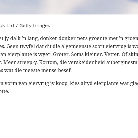
ck Ltd / Getty Images
het jy dalk 'n lang, donker donker pers groente met 'n gro
tes. Geen twyfel dat dit die algemeenste soort eiervrug is 
an eierplante is wyer. Groter. Soms kleiner. Vetter. Of ski
r. Meer streep-y. Kortom, die verskeidenheid auberginesma
s wat die meeste mense besef.
 vorm van eiervrug jy koop, kies altyd eierplante wat glad
otte.