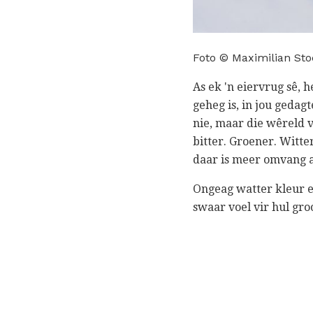
Foto © Maximilian Sto
As ek 'n eiervrug sê, 
geheg is, in jou gedag
nie, maar die wêreld v
bitter. Groener. Witte
daar is meer omvang a
Ongeag watter kleur en
swaar voel vir hul gro