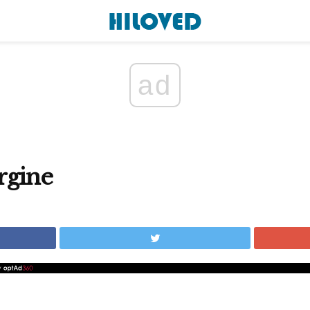
ad
rgine