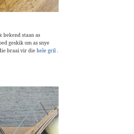
 bekend staan ​​as
oed geskik om as snye
ie braai vir die
hele gril
.