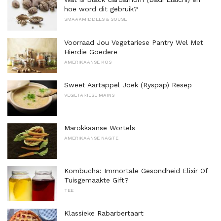
hoe word dit gebruik?
SMAAKMIDDELS & SOUSE
Voorraad Jou Vegetariese Pantry Wel Met
Hierdie Goedere
AMERIKAANSE KOS
Sweet Aartappel Joek (Ryspap) Resep
VEGETARIESE MAINS
Marokkaanse Wortels
AMERIKAANSE NAGTE
Kombucha: Immortale Gesondheid Elixir Of
Tuisgemaakte Gift?
TEE
Klassieke Rabarbertaart