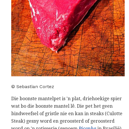
© Sebastian Cortez
Die boonste mantelpet is 'n plat, driehoekige spier
wat bo die boonste mantel lê. Die pet het geen
bindweefsel of gristle nie en kan in steaks (Culotte
Steak) gesny word en geroosterd of geroosterd
word op 'n rotisserie (genoem
Picanha
in Brasilië),