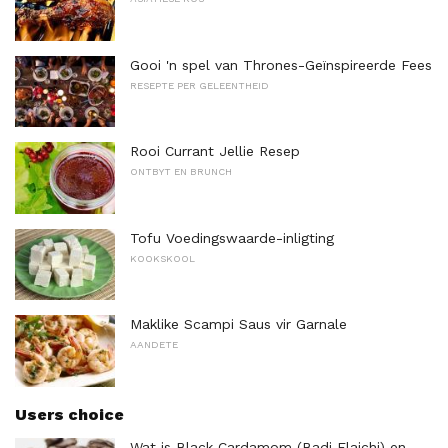
Gooi 'n spel van Thrones-Geïnspireerde Fees
RESEPTE PER GELEENTHEID
Rooi Currant Jellie Resep
ONTBYT EN BRUNCH
Tofu Voedingswaarde-inligting
KOOKSKOOL
Maklike Scampi Saus vir Garnale
AANDETE
Users choice
Wat is Black Cardamom (Badi Elaichi) en