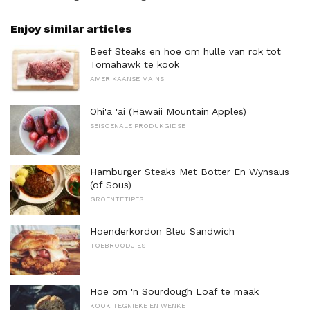
Enjoy similar articles
Beef Steaks en hoe om hulle van rok tot
Tomahawk te kook
AMERIKAANSE MAINS
Ohi'a 'ai (Hawaii Mountain Apples)
SEISOENALE PRODUKGIDSE
Hamburger Steaks Met Botter En Wynsaus
(of Sous)
GROENTETIPES
Hoenderkordon Bleu Sandwich
TOEBROODJIES
Hoe om 'n Sourdough Loaf te maak
KOOK TEGNIEKE EN WENKE