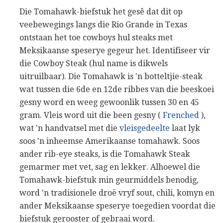
Die Tomahawk-biefstuk het gesê dat dit op
veebewegings langs die Rio Grande in Texas
ontstaan ​​het toe cowboys hul steaks met
Meksikaanse speserye gegeur het. Identifiseer vir
die Cowboy Steak (hul name is dikwels
uitruilbaar). Die Tomahawk is 'n botteltjie-steak
wat tussen die 6de en 12de ribbes van die beeskoei
gesny word en weeg gewoonlik tussen 30 en 45
gram. Vleis word uit die been gesny (
Frenched
),
wat 'n handvatsel met die
vleisgedeelte
laat lyk
soos 'n inheemse Amerikaanse tomahawk. Soos
ander rib-eye steaks, is die Tomahawk Steak
gemarmer met vet, sag en lekker. Alhoewel die
Tomahawk-biefstuk min geurmiddels benodig,
word 'n tradisionele droë vryf sout, chili, komyn en
ander Meksikaanse speserye toegedien voordat die
biefstuk gerooster of gebraai word.