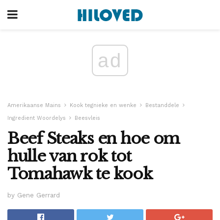
ad
Amerikaanse Mains
Kook tegnieke en wenke
Bestanddele
Ingredient Woordelys
Beesvleis
Beef Steaks en hoe om
hulle van rok tot
Tomahawk te kook
by Gene Gerrard