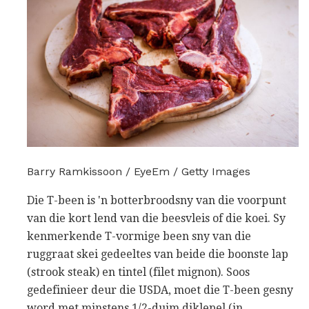
Barry Ramkissoon / EyeEm / Getty Images
Die T-been is 'n botterbroodsny van die voorpunt
van die kort lend van die beesvleis of die koei. Sy
kenmerkende T-vormige been sny van die
ruggraat skei gedeeltes van beide die boonste lap
(strook steak) en tintel (filet mignon). Soos
gedefinieer deur die USDA, moet die T-been gesny
word met minstens 1/2-duim diklepel (in