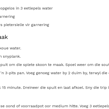
l opgelos in 3 eetlepels water
garnering
s pietersielie vir garnering
aak
 koue water.
n snyplank.
 spuit om die splete skoon te maak. Spoel weer om die sou
n 'n 3-pits pan. Voeg genoeg water by 2 duim by, terwyl die
 15 minute. Dreineer die spuit en laat afkoel. Sny die trip 
dse oond of voorraadpot oor medium hitte. Voeg 3 eetlepels