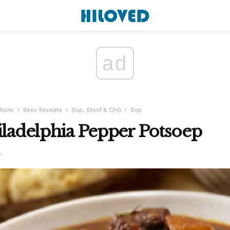
ad
Mains
Bees Resepte
Sop, Stoof & Chili
Sop
iladelphia Pepper Potsoep
e