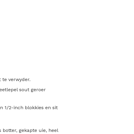
t te verwyder.
 eetlepel sout geroer
in 1/2-inch blokkies en sit
 botter, gekapte uie, heel