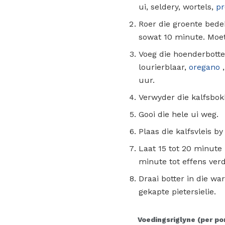
ui, seldery, wortels,
pr
Roer die groente bedek
sowat 10 minute. Moet
Voeg die hoenderbotte
lourierblaar,
oregano
uur.
Verwyder die kalfsbokki
Gooi die hele ui weg.
Plaas die kalfsvleis b
Laat 15 tot 20 minute 
minute tot effens verd
Draai botter in die wa
gekapte pietersielie.
Voedingsriglyne (per po