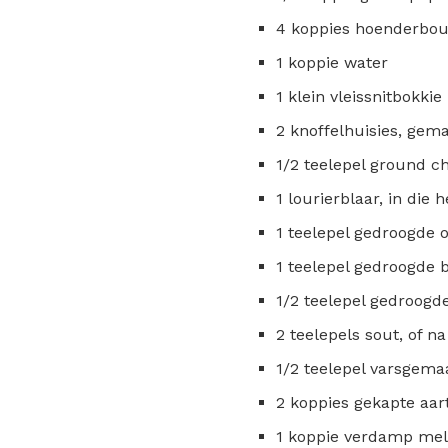
4 koppies hoenderbou
1 koppie water
1 klein vleissnitbokkie
2 knoffelhuisies, gem
1/2 teelepel ground ch
1 lourierblaar, in die 
1 teelepel gedroogde 
1 teelepel gedroogde b
1/2 teelepel gedroogd
2 teelepels sout, of n
1/2 teelepel varsgem
2 koppies gekapte aar
1 koppie verdamp mel