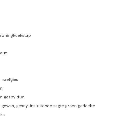
heuningkoekstap
sout
 naeltjies
un
 en gesny dun
), gewas, gesny, insluitende sagte groen gedeelte
ika