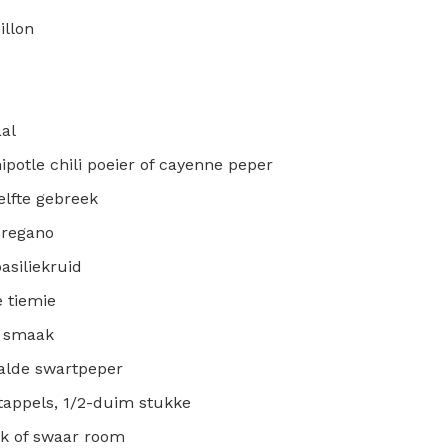
illon
aal
ipotle chili poeier of cayenne peper
helfte gebreek
oregano
asiliekruid
e tiemie
a smaak
aalde swartpeper
tappels, 1/2-duim stukke
k of swaar room