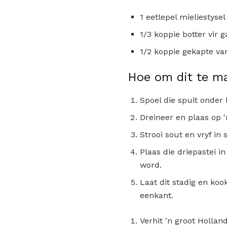
1 eetlepel mieliestyse
1/3 koppie botter vir 
1/2 koppie gekapte var
Hoe om dit te m
Spoel die spuit onder
Dreineer en plaas op '
Strooi sout en vryf in
Plaas die driepastei i
word.
Laat dit stadig en kook
eenkant.
Verhit 'n groot Hollan