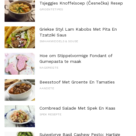
Tsjeggies Knoffelsoep (Česnečka) Resep
GROENTETIPES
Griekse Styl Lam Kabobs Met Pita En
Tzatziki Saus
SMAAKMIDDELS & SOUSE
Hoe om Stippelvormige Fondant of
Gumepasta te maak
NAGEREGTE
Beesstoof Met Groente En Tamaties
AANDETE
Cornbread Salade Met Spek En Kaas
SPEK RESEPTE
Suiwelvrye Basil Cashew Pesto: Hartige