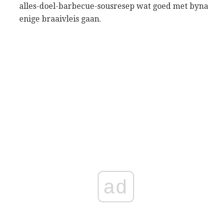
alles-doel-barbecue-sousresep wat goed met byna
enige braaivleis gaan.
ad