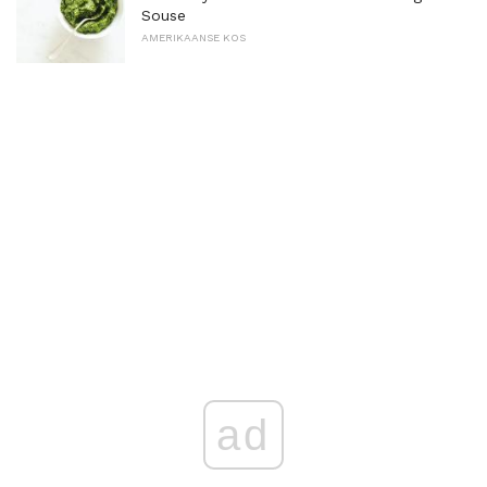
Souse
AMERIKAANSE KOS
ad