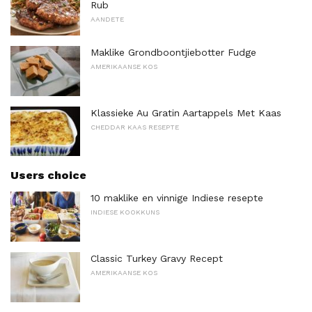
Rub
AANDETE
Maklike Grondboontjiebotter Fudge
AMERIKAANSE KOS
Klassieke Au Gratin Aartappels Met Kaas
CHEDDAR KAAS RESEPTE
Users choice
10 maklike en vinnige Indiese resepte
INDIESE KOOKKUNS
Classic Turkey Gravy Recept
AMERIKAANSE KOS