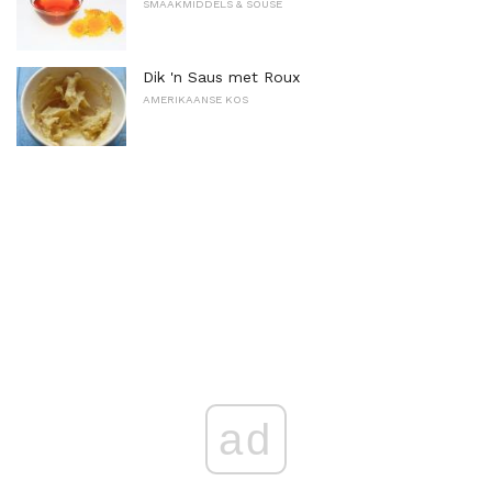
SMAAKMIDDELS & SOUSE
Dik 'n Saus met Roux
AMERIKAANSE KOS
ad