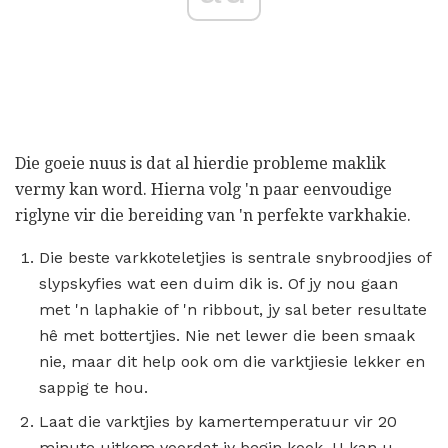
Die goeie nuus is dat al hierdie probleme maklik
vermy kan word. Hierna volg 'n paar eenvoudige
riglyne vir die bereiding van 'n perfekte varkhakie.
Die beste varkkoteletjies is sentrale snybroodjies of
slypskyfies wat een duim dik is. Of jy nou gaan
met 'n laphakie of 'n ribbout, jy sal beter resultate
hê met bottertjies. Nie net lewer die been smaak
nie, maar dit help ook om die varktjiesie lekker en
sappig te hou.
Laat die varktjies by kamertemperatuur vir 20
minute uitkom voordat jy begin kook. U kan u