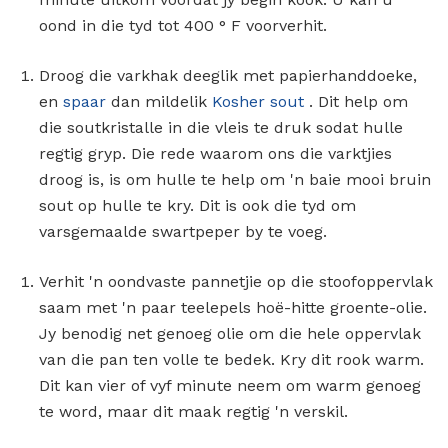
oond in die tyd tot 400 ° F voorverhit.
Droog die varkhak deeglik met papierhanddoeke,
en
spaar
dan mildelik
Kosher sout
. Dit help om
die soutkristalle in die vleis te druk sodat hulle
regtig gryp. Die rede waarom ons die varktjies
droog is, is om hulle te help om 'n baie mooi bruin
sout op hulle te kry. Dit is ook die tyd om
varsgemaalde swartpeper by te voeg.
Verhit 'n oondvaste pannetjie op die stoofoppervlak
saam met 'n paar teelepels hoë-hitte groente-olie.
Jy benodig net genoeg olie om die hele oppervlak
van die pan ten volle te bedek. Kry dit rook warm.
Dit kan vier of vyf minute neem om warm genoeg
te word, maar dit maak regtig 'n verskil.