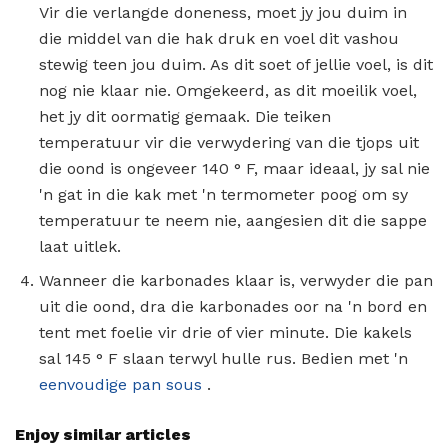
Vir die verlangde doneness, moet jy jou duim in
die middel van die hak druk en voel dit vashou
stewig teen jou duim. As dit soet of jellie voel, is dit
nog nie klaar nie. Omgekeerd, as dit moeilik voel,
het jy dit oormatig gemaak. Die teiken
temperatuur vir die verwydering van die tjops uit
die oond is ongeveer 140 ° F, maar ideaal, jy sal nie
'n gat in die kak met 'n termometer poog om sy
temperatuur te neem nie, aangesien dit die sappe
laat uitlek.
Wanneer die karbonades klaar is, verwyder die pan
uit die oond, dra die karbonades oor na 'n bord en
tent met foelie vir drie of vier minute. Die kakels
sal 145 ° F slaan terwyl hulle rus. Bedien met 'n
eenvoudige pan sous
.
Enjoy similar articles