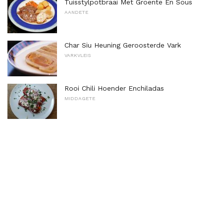
Tuisstylpotbraai Met Groente En Sous
AANDETE
Char Siu Heuning Geroosterde Vark
VARKVLEIS
Rooi Chili Hoender Enchiladas
MIDDAGETE