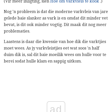
(Vir meer inligting, sien
Hoe om varkvleis te kook
.)
Nog 'n probleem is dat die moderne varkvleis van jare
gelede baie slanker as vark is en omdat dit minder vet
bevat, is dit ook minder vogtig. Dit maak dit nog meer
problematies.
Laastens is daar die kwessie van hoe dik die varktjies
moet wees. As jy varkvleistjies eet wat soos 'n half
duim dik is, sal dit baie moeilik wees om hulle voor te
berei sodat hulle klam en sappig uitkom.
ad