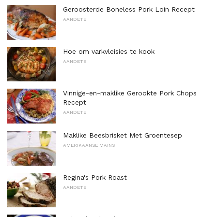
Geroosterde Boneless Pork Loin Recept
AANDETE
Hoe om varkvleisies te kook
AANDETE
Vinnige-en-maklike Gerookte Pork Chops
Recept
AANDETE
Maklike Beesbrisket Met Groentesep
AMERIKAANSE MAINS
Regina's Pork Roast
AANDETE