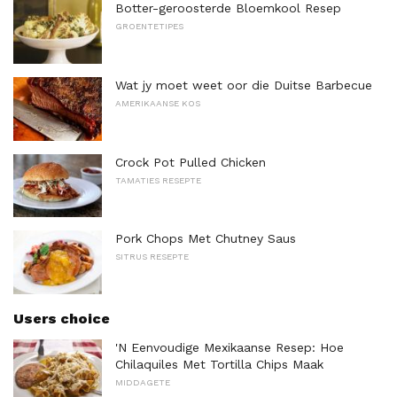
Botter-geroosterde Bloemkool Resep
GROENTETIPES
Wat jy moet weet oor die Duitse Barbecue
AMERIKAANSE KOS
Crock Pot Pulled Chicken
TAMATIES RESEPTE
Pork Chops Met Chutney Saus
SITRUS RESEPTE
Users choice
'N Eenvoudige Mexikaanse Resep: Hoe
Chilaquiles Met Tortilla Chips Maak
MIDDAGETE