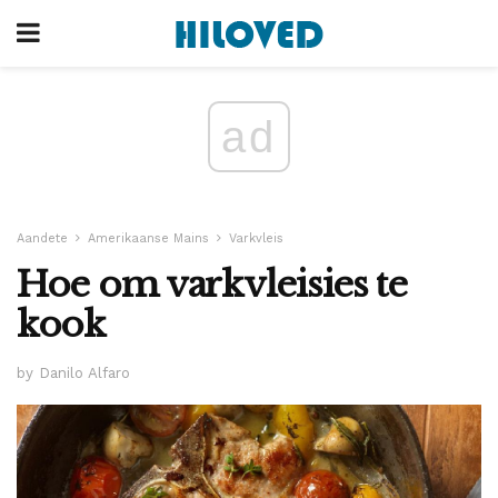
ad
Aandete
Amerikaanse Mains
Varkvleis
Hoe om varkvleisies te
kook
by Danilo Alfaro