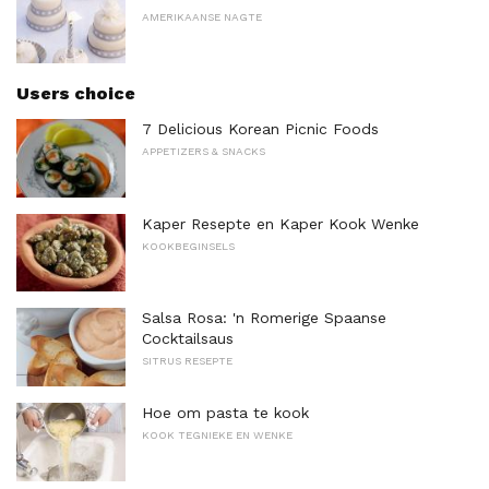
AMERIKAANSE NAGTE
Users choice
7 Delicious Korean Picnic Foods
APPETIZERS & SNACKS
Kaper Resepte en Kaper Kook Wenke
KOOKBEGINSELS
Salsa Rosa: 'n Romerige Spaanse
Cocktailsaus
SITRUS RESEPTE
Hoe om pasta te kook
KOOK TEGNIEKE EN WENKE