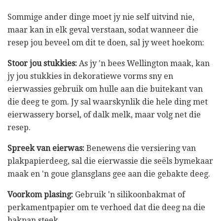
Sommige ander dinge moet jy nie self uitvind nie,
maar kan in elk geval verstaan, sodat wanneer die
resep jou beveel om dit te doen, sal jy weet hoekom:
Stoor jou stukkies:
As jy 'n bees Wellington maak, kan
jy jou stukkies in dekoratiewe vorms sny en
eierwassies gebruik om hulle aan die buitekant van
die deeg te gom. Jy sal waarskynlik die hele ding met
eierwassery borsel, of dalk melk, maar volg net die
resep.
Spreek van eierwas:
Benewens die versiering van
plakpapierdeeg, sal die eierwassie die seëls bymekaar
maak en 'n goue glansglans gee aan die gebakte deeg.
Voorkom plasing:
Gebruik 'n silikoonbakmat of
perkamentpapier om te verhoed dat die deeg na die
bakpan steek.