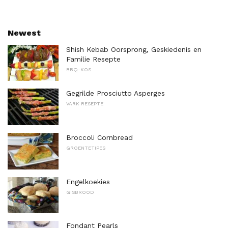
Newest
Shish Kebab Oorsprong, Geskiedenis en
Familie Resepte
BBQ-KOS
Gegrilde Prosciutto Asperges
VARK RESEPTE
Broccoli Cornbread
GROENTETIPES
Engelkoekies
GISBROOD
Fondant Pearls