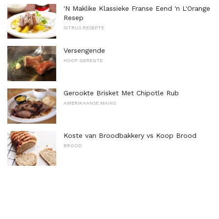
'N Maklike Klassieke Franse Eend 'n L'Orange
Resep
SITRUS RESEPTE
Versengende
HOOF GEREGTE
Gerookte Brisket Met Chipotle Rub
AMERIKAANSE MAINS
Koste van Broodbakkery vs Koop Brood
BROOD