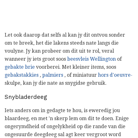
Let ook daarop dat selfs al kan jy dit ontvou sonder
om te breek, het die lakens steeds nate langs die
voulyne. Jy kan probeer om dit uit te rol, veral
wanneer jy iets groot soos
beesvleis Wellington
of
gebakte brie
voorberei. Met kleiner items, soos
gebakstakkies
,
palmiers
, of miniatuur
hors d'oeuvre-
skulpe, kan jy die nate as snygidse gebruik.
Snybladerdeeg
Iets anders om in gedagte te hou, is eweredig jou
blaardeeg, en met 'n skerp lem om dit te doen. Enige
ongerymdheid of ongelykheid op die rande van die
ongesuurde deegdeeg sal agt keer vergroot word