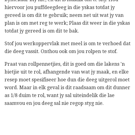
hiervoor jou puffdeegdeeg in die yskas totdat jy
gereed is om dit te gebruik; neem net uit wat jy van
plan is om met reg te werk; Plaas dit weer in die yskas
totdat jy gereed is om dit te bak.
Stof jou werkoppervlak met meel is om te verhoed dat
die deeg vassit. Onthou ook om jou rolpen te stof.
Praat van rollpennetjies, dit is goed om die lakens 'n
bietjie uit te rol, afhangende van wat jy maak, en elke
resep moet spesifiseer hoe dun die deeg uitgerol moet
word. Maar in elk geval is dit raadsaam om dit dunner
as 1/8 duim te rol, want jy sal uiteindelik die lae
saamvou en jou deeg sal nie regop styg nie.