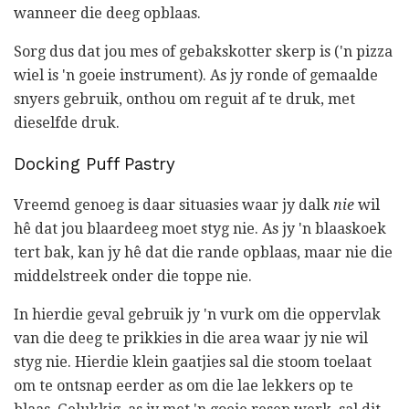
wanneer die deeg opblaas.
Sorg dus dat jou mes of gebakskotter skerp is ('n pizza
wiel is 'n goeie instrument). As jy ronde of gemaalde
snyers gebruik, onthou om reguit af te druk, met
dieselfde druk.
Docking Puff Pastry
Vreemd genoeg is daar situasies waar jy dalk
nie
wil
hê dat jou blaardeeg moet styg nie. As jy 'n blaaskoek
tert bak, kan jy hê dat die rande opblaas, maar nie die
middelstreek onder die toppe nie.
In hierdie geval gebruik jy 'n vurk om die oppervlak
van die deeg te prikkies in die area waar jy nie wil
styg nie. Hierdie klein gaatjies sal die stoom toelaat
om te ontsnap eerder as om die lae lekkers op te