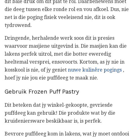
dit baie druk om dit plat te rol. Daarbenewens moet
die deeg tussen elke ronde rol en vou afkoel. Dus, nie
net is die poging fisiek veeleisend nie, dit is ook
tydrowend.
Dringende, herhalende werk soos dit is presies
waarvoor masjiene uitgevind is. Die masjien kan die
lakens perfek uitrol, met die botter eweredig
heeltemal versprei, ensovoorts. Kortom, as jy nie in
kosskool is nie, of jy geniet
nuwe kulinêre pogings
,
hoef jy nie jou eie puffdeeg te maak nie.
Gebruik Frozen Puff Pastry
Dit beteken dat jy winkel-gekoopte, gevriesde
puffdeeg kan gebruik! Die produkte wat by die
kruideniersware beskikbaar is, is perfek.
Bevrore puffdeeg kom in lakens, wat jy moet ontdooi