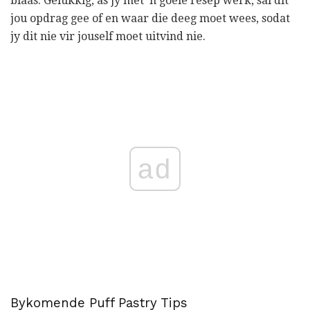
blaas. Gelukkig, as jy met 'n goeie resep werk, sal dit
jou opdrag gee of en waar die deeg moet wees, sodat
jy dit nie vir jouself moet uitvind nie.
ad
Bykomende Puff Pastry Tips