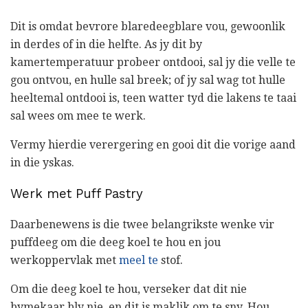
Dit is omdat bevrore blaredeegblare vou, gewoonlik
in derdes of in die helfte. As jy dit by
kamertemperatuur probeer ontdooi, sal jy die velle te
gou ontvou, en hulle sal breek; of jy sal wag tot hulle
heeltemal ontdooi is, teen watter tyd die lakens te taai
sal wees om mee te werk.
Vermy hierdie verergering en gooi dit die vorige aand
in die yskas.
Werk met Puff Pastry
Daarbenewens is die twee belangrikste wenke vir
puffdeeg om die deeg koel te hou en jou
werkoppervlak met
meel te
stof.
Om die deeg koel te hou, verseker dat dit nie
bymekaar bly nie, en dit is maklik om te sny. Hou